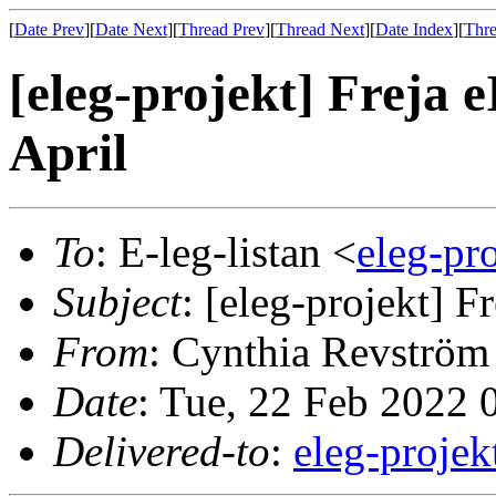
[
Date Prev
][
Date Next
][
Thread Prev
][
Thread Next
][
Date Index
][
Thre
[eleg-projekt] Freja 
April
To
: E-leg-listan <
eleg-p
Subject
: [eleg-projekt] F
From
: Cynthia Revström
Date
: Tue, 22 Feb 2022
Delivered-to
:
eleg-proj