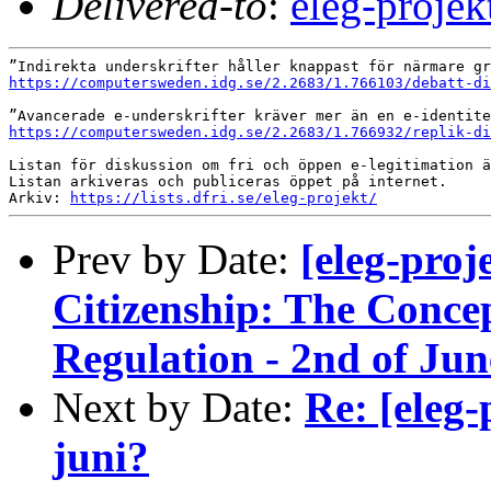
Delivered-to
:
eleg-proj
https://computersweden.idg.se/2.2683/1.766103/debatt-di
https://computersweden.idg.se/2.2683/1.766932/replik-d
Listan för diskussion om fri och öppen e-legitimation ä
Listan arkiveras och publiceras öppet på internet.

Arkiv: 
https://lists.dfri.se/eleg-projekt/
Prev by Date:
[eleg-proj
Citizenship: The Concep
Regulation - 2nd of Jun
Next by Date:
Re: [eleg
juni?