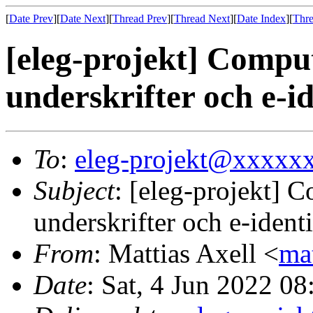
[
Date Prev
][
Date Next
][
Thread Prev
][
Thread Next
][
Date Index
][
Thre
[eleg-projekt] Compu
underskrifter och e-id
To
:
eleg-projekt@xxxxx
Subject
: [eleg-projekt] 
underskrifter och e-identi
From
: Mattias Axell <
ma
Date
: Sat, 4 Jun 2022 0