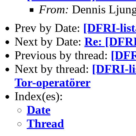
From:
Dennis Ljun
Prev by Date:
[DFRI-lis
Next by Date:
Re: [DFRI
Previous by thread:
[DFR
Next by thread:
[DFRI-l
Tor-operatörer
Index(es):
Date
Thread