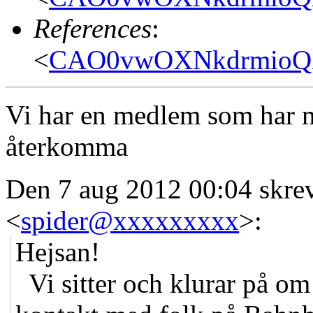
References
:
<
CAO0vwOXNkdrmioQX
Vi har en medlem som har m
återkomma
Den 7 aug 2012 00:04 skre
<
spider@xxxxxxxxx
>:
Hejsan!
Vi sitter och klurar på om