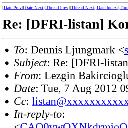
[
Date Prev
][
Date Next
][
Thread Prev
][
Thread Next
][
Date Index
][
Thre
Re: [DFRI-listan] Ko
To
: Dennis Ljungmark <
Subject
: Re: [DFRI-lista
From
: Lezgin Bakirciogl
Date
: Tue, 7 Aug 2012 
Cc
:
listan@xxxxxxxxxx
In-reply-to
:
<
CAO0vwOXNkdrmioQX