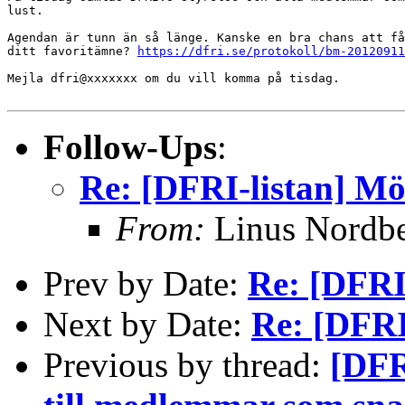
lust.

Agendan är tunn än så länge. Kanske en bra chans att få
ditt favoritämne? 
https://dfri.se/protokoll/bm-20120911
Mejla dfri@xxxxxxx om du vill komma på tisdag.

Follow-Ups
:
Re: [DFRI-listan] Mö
From:
Linus Nordb
Prev by Date:
Re: [DFRI-
Next by Date:
Re: [DFRI
Previous by thread:
[DFR