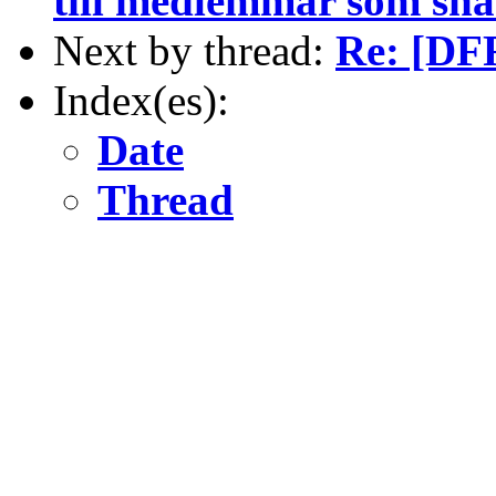
till medlemmar som sna
Next by thread:
Re: [DFR
Index(es):
Date
Thread