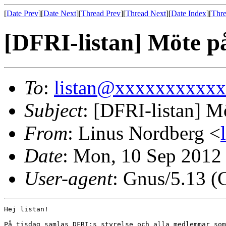
[
Date Prev
][
Date Next
][
Thread Prev
][
Thread Next
][
Date Index
][
Thre
[DFRI-listan] Möte på
To
:
listan@xxxxxxxxxx
Subject
: [DFRI-listan] M
From
: Linus Nordberg <
Date
: Mon, 10 Sep 2012
User-agent
: Gnus/5.13 (
Hej listan!

På tisdag samlas DFRI:s styrelse och alla medlemmar som