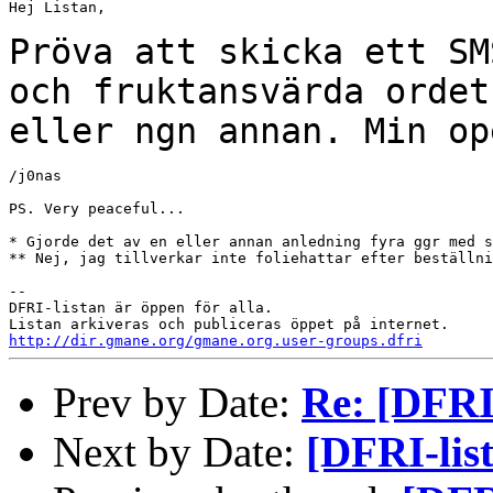
Hej Listan,

Pröva att skicka ett SM
och fruktansvärda
ordet
eller ngn annan. Min op
/j0nas

PS. Very peaceful...

* Gjorde det av en eller annan anledning fyra ggr med s
** Nej, jag tillverkar inte foliehattar efter beställni
--

DFRI-listan är öppen för alla.

http://dir.gmane.org/gmane.org.user-groups.dfri
Prev by Date:
Re: [DFRI-
Next by Date:
[DFRI-list