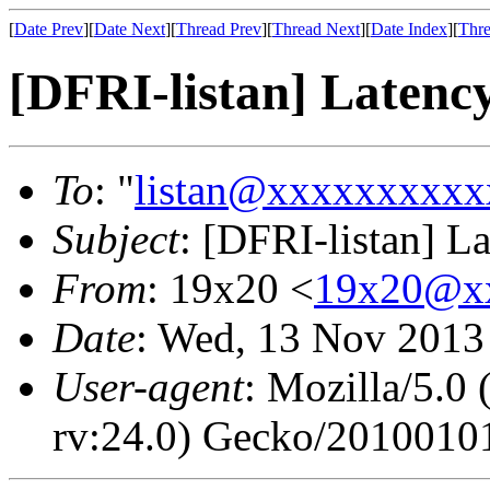
[
Date Prev
][
Date Next
][
Thread Prev
][
Thread Next
][
Date Index
][
Thre
[DFRI-listan] Latenc
To
: "
listan@xxxxxxxxxx
Subject
: [DFRI-listan] L
From
: 19x20 <
19x20@x
Date
: Wed, 13 Nov 2013
User-agent
: Mozilla/5.
rv:24.0) Gecko/20100101