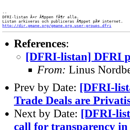
--

DFRI-listan Ã¤r Ã¶ppen fÃ¶r alla.

http://dir.gmane.org/gmane.org.user-groups.dfri
References
:
[DFRI-listan] DFRI 
From:
Linus Nordb
Prev by Date:
[DFRI-lis
Trade Deals are Privat
Next by Date:
[DFRI-li
call for transparency i