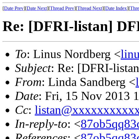
[
Date Prev
][
Date Next
][
Thread Prev
][
Thread Next
][
Date Index
][
Thre
Re: [DFRI-listan] D
To
: Linus Nordberg <
lin
Subject
: Re: [DFRI-list
From
: Linda Sandberg <
Date
: Fri, 15 Nov 2013 
Cc
:
listan@xxxxxxxxxx
In-reply-to
: <
87ob5qq83c
References
: <
87ob5qq83c