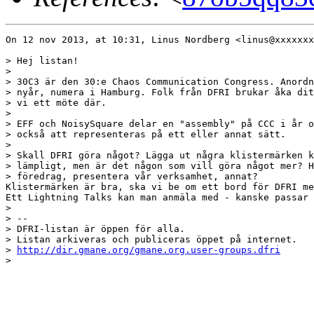
On 12 nov 2013, at 10:31, Linus Nordberg <linus@xxxxxxx
> Hej listan!

> 

> 30C3 är den 30:e Chaos Communication Congress. Anordn
> nyår, numera i Hamburg. Folk från DFRI brukar åka dit
> vi ett möte där.

> 

> EFF och NoisySquare delar en "assembly" på CCC i år o
> också att representeras på ett eller annat sätt.

> 

> Skall DFRI göra något? Lägga ut några klistermärken k
> lämpligt, men är det någon som vill göra något mer? H
> föredrag, presentera vår verksamhet, annat?

Klistermärken är bra, ska vi be om ett bord för DFRI me
Ett Lightning Talks kan man anmäla med - kanske passar 
> 

> -- 

> DFRI-listan är öppen för alla.

> Listan arkiveras och publiceras öppet på internet.

> 
http://dir.gmane.org/gmane.org.user-groups.dfri
> 
