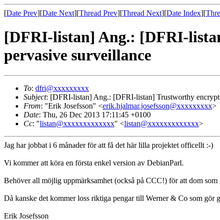
[
Date Prev
][
Date Next
][
Thread Prev
][
Thread Next
][
Date Index
][
Thre
[DFRI-listan] Ang.: [DFRI-listan
pervasive surveillance
To
:
dfri@xxxxxxxxx
Subject
: [DFRI-listan] Ang.: [DFRI-listan] Trustworthy encryptio
From
: "Erik Josefsson" <
erik.hjalmar.josefsson@xxxxxxxxx
>
Date
: Thu, 26 Dec 2013 17:11:45 +0100
Cc
: "
listan@xxxxxxxxxxxxx
" <
listan@xxxxxxxxxxxxx
>
Jag har jobbat i 6 månader för att få det här lilla projektet officellt :-)
Vi kommer att köra en första enkel version av DebianParl.
Behöver all möjlig uppmärksamhet (också på CCC!) för att dom som inte f
Då kanske det kommer loss riktiga pengar till Werner & Co som gör 
Erik Josefsson