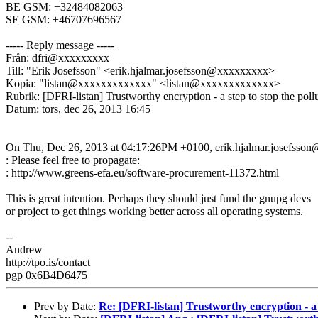
BE GSM: +32484082063
SE GSM: +46707696567
----- Reply message -----
Från: dfri@xxxxxxxxx
Till: "Erik Josefsson" <erik.hjalmar.josefsson@xxxxxxxxx>
Kopia: "listan@xxxxxxxxxxxxx" <listan@xxxxxxxxxxxxx>
Rubrik: [DFRI-listan] Trustworthy encryption - a step to stop the poll
Datum: tors, dec 26, 2013 16:45
On Thu, Dec 26, 2013 at 04:17:26PM +0100, erik.hjalmar.josefsson@
: Please feel free to propagate:
: http://www.greens-efa.eu/software-procurement-11372.html
This is great intention. Perhaps they should just fund the gnupg devs
or project to get things working better across all operating systems.
--
Andrew
http://tpo.is/contact
pgp 0x6B4D6475
Prev by Date:
Re: [DFRI-listan] Trustworthy encryption - a s