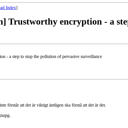
ad Index
]
] Trustworthy encryption - a step
n - a step to stop the pollution of pervasive surveillance
örstår att det är viktigt äntligen ska förstå att det är det.
gnupg.