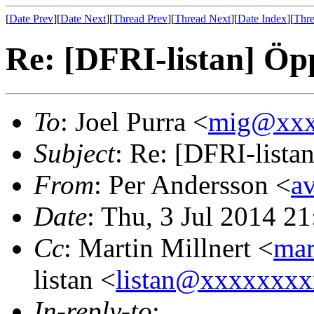
[
Date Prev
][
Date Next
][
Thread Prev
][
Thread Next
][
Date Index
][
Thre
Re: [DFRI-listan] Öpp
To
: Joel Purra <
mig@xxx
Subject
: Re: [DFRI-listan
From
: Per Andersson <
a
Date
: Thu, 3 Jul 2014 2
Cc
: Martin Millnert <
ma
listan <
listan@xxxxxxx
In-reply-to
: