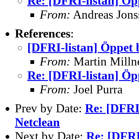
Re: [DFRI-listan] Öpp
From:
Andreas Jons
References
:
[DFRI-listan] Öppet b
From:
Martin Milln
Re: [DFRI-listan] Öpp
From:
Joel Purra
Prev by Date:
Re: [DFRI-
Netclean
Next by Date:
Re: [DFRI-