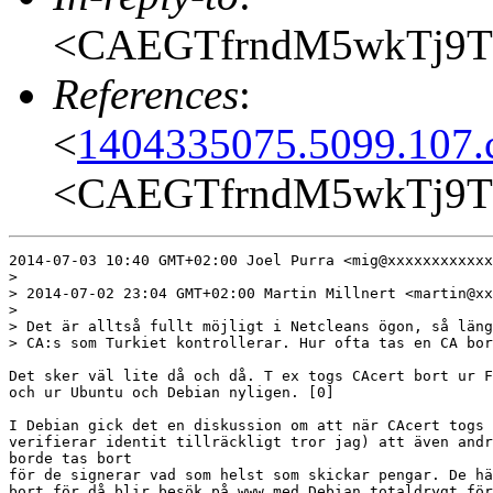
<CAEGTfrndM5wkTj9T
References
:
<
1404335075.5099.107.c
<CAEGTfrndM5wkTj9T
2014-07-03 10:40 GMT+02:00 Joel Purra <mig@xxxxxxxxxxxx
>

> 2014-07-02 23:04 GMT+02:00 Martin Millnert <martin@xx
>

> Det är alltså fullt möjligt i Netcleans ögon, så läng
> CA:s som Turkiet kontrollerar. Hur ofta tas en CA bor
Det sker väl lite då och då. T ex togs CAcert bort ur F
och ur Ubuntu och Debian nyligen. [0]

I Debian gick det en diskussion om att när CAcert togs 
verifierar identit tillräckligt tror jag) att även andr
borde tas bort

för de signerar vad som helst som skickar pengar. De hä
bort för då blir besök på www med Debian totaldrygt för