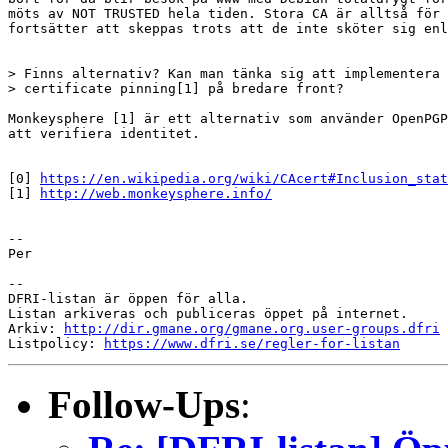
möts av NOT TRUSTED hela tiden. Stora CA är alltså för 
fortsätter att skeppas trots att de inte sköter sig enl
> Finns alternativ? Kan man tänka sig att implementera 
> certificate pinning[1] på bredare front?

Monkeysphere [1] är ett alternativ som använder OpenPGP
att verifiera identitet.

[0] 
https://en.wikipedia.org/wiki/CAcert#Inclusion_stat
[1] 
http://web.monkeysphere.info/
--

Per

--

DFRI-listan är öppen för alla.

Listan arkiveras och publiceras öppet på internet.

Arkiv: 
http://dir.gmane.org/gmane.org.user-groups.dfri
Listpolicy: 
https://www.dfri.se/regler-for-listan
Follow-Ups
: