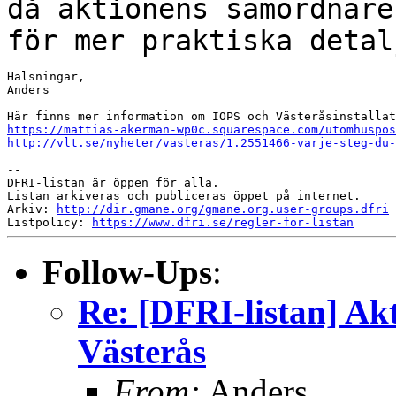
då aktionens
samordnare
för mer praktiska detal
Hälsningar,

Anders

https://mattias-akerman-wp0c.squarespace.com/utomhuspos
http://vlt.se/nyheter/vasteras/1.2551466-varje-steg-du
--

DFRI-listan är öppen för alla.

Listan arkiveras och publiceras öppet på internet.

Arkiv: 
http://dir.gmane.org/gmane.org.user-groups.dfri
Listpolicy: 
https://www.dfri.se/regler-for-listan
Follow-Ups
:
Re: [DFRI-listan] Ak
Västerås
From:
Anders