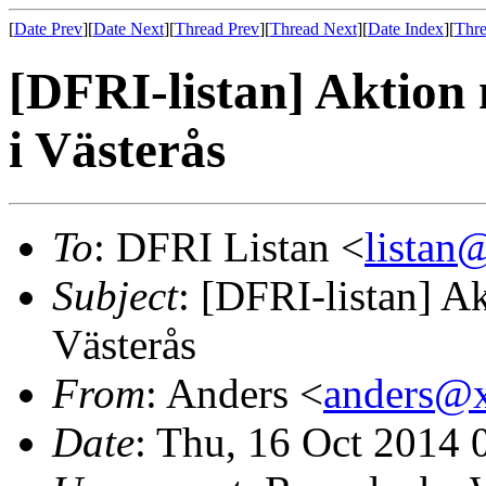
[
Date Prev
][
Date Next
][
Thread Prev
][
Thread Next
][
Date Index
][
Thre
[DFRI-listan] Aktion
i Västerås
To
: DFRI Listan <
lista
Subject
: [DFRI-listan] A
Västerås
From
: Anders <
anders@
Date
: Thu, 16 Oct 2014