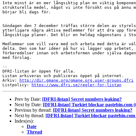
Inte minst är en mer långsiktig plan en viktig komponen
strukturella medel, något vi inte försökt oss på ännu m
börjar bli dags för.

Söndagen den 7 december träffas större delen av styrels
ytterligare några aktiva medlemmer för att dra upp före
långsiktiga planer. Det blir en heldag någonstans i Sto
Medlemmar som vill vara med och arbeta med detta är väl
delta. Den som har idéer på hur vi lägger upp arbetet, 
förberedelser innan och arbetsformen under själva dagen
med förslag.

-- 

DFRI-listan är öppen för alla.

Listan arkiveras och publiceras öppet på internet.

Arkiv: 
http://dir.gmane.org/gmane.org.user-groups.dfri
Listpolicy: 
https://www.dfri.se/regler-for-listan
Prev by Date:
[DFRI-listan] Secret numbers leaking?
Next by Date:
[DFRI-listan] Turkiet blockar pastebin.com (
Previous by thread:
[DFRI-listan] Secret numbers leaking?
Next by thread:
[DFRI-listan] Turkiet blockar pastebin.com 
Index(es):
Date
Thread