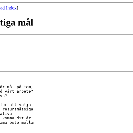
ad Index
]
tiga mål
ör mål på fem,

d vårt arbete?

vs?

för att välja

 resursmässiga

ativa

 komma dit är

amarbete mellan
