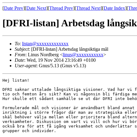
[
Date Prev
][
Date Next
][
Thread Prev
][
Thread Next
][
Date Index
][
Thre
[DFRI-listan] Arbetsdag långsik
To
:
listan@xxxxxxxxxxxxx
Subject
: [DFRI-listan] Arbetsdag långsiktiga mål
From
: Linus Nordberg <
linus@xxxxxxxxxxx
>
Date
: Wed, 19 Nov 2014 23:16:49 +0100
User-agent
: Gnus/5.13 (Gnus v5.13)
Hej listan!

DFRI saknar uttalade långsiktiga visioner. Vad har vi f
tio och femton års sikt? Kan vi någonsin bli färdiga me
Hur skulle ett sådant samhälle se ut där DFRI inte behö
Formulerade mål och visioner är användbart bland annat 
inriktning i större frågor där man av strategiska eller
skäl behöver välja mellan eller prioritera bland altern
verksamheter. Diskussion om vart vi vill och hur vi bör
också bra för att få igång verksamhet och underlättar s
grupper och individer.
