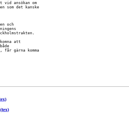
t vid ansökan om

en som det kanske

en och

ningens

ckholmstrakten.

komna att

både

, får gärna komma

tex)
(tex)