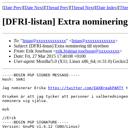
[
Date Prev
][
Date Next
][
Thread Prev
][
Thread Next
][
Date Index
][
Thre
[DFRI-listan] Extra nominering t
To
: "
listan@xxxxxxxxxxxxx
" <
listan@xxxxxxxxxxxxx
>
Subject
: [DFRI-listan] Extra nominering till styrelsen
From
: Erik Josefsson <
erik.hjalmar.josefsson@xxxxxxxxx
>
Date
: Fri, 27 Mar 2015 17:40:08 +0100
User-agent
: Mozilla/5.0 (X11; Linux x86_64; rv:31.0) Gecko
-----BEGIN PGP SIGNED MESSAGE-----

Hash: SHA1

Jag nominerar Erika 
https://twitter.com/EAXBreakPARTY
 t
Orsaken är att jag tycker att personer i valberedningen
nominera sig själva.

mvh

//Erik

-----BEGIN PGP SIGNATURE-----

Version: GnuPG v1.4.12 (GNU/Linux)
