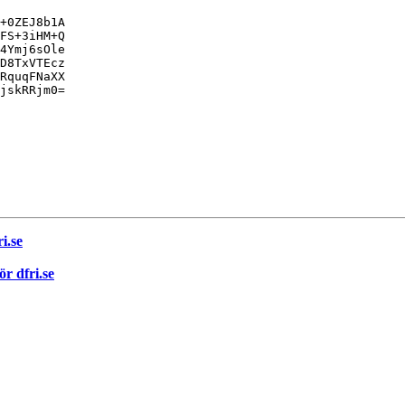
+0ZEJ8b1A

FS+3iHM+Q

4Ymj6sOle

D8TxVTEcz

RquqFNaXX

jskRRjm0=

i.se
r dfri.se