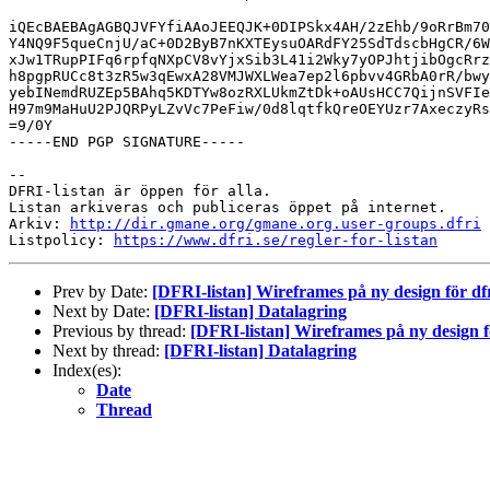
iQEcBAEBAgAGBQJVFYfiAAoJEEQJK+0DIPSkx4AH/2zEhb/9oRrBm70
Y4NQ9F5queCnjU/aC+0D2ByB7nKXTEysuOARdFY25SdTdscbHgCR/6W
xJw1TRupPIFq6rpfqNXpCV8vYjxSib3L41i2Wky7yOPJhtjibOgcRrz
h8pgpRUCc8t3zR5w3qEwxA28VMJWXLWea7ep2l6pbvv4GRbA0rR/bwy
yebINemdRUZEp5BAhq5KDTYw8ozRXLUkmZtDk+oAUsHCC7QijnSVFIe
H97m9MaHuU2PJQRPyLZvVc7PeFiw/0d8lqtfkQreOEYUzr7AxeczyRs
=9/0Y

-----END PGP SIGNATURE-----

-- 

DFRI-listan är öppen för alla.

Listan arkiveras och publiceras öppet på internet.

Arkiv: 
http://dir.gmane.org/gmane.org.user-groups.dfri
Listpolicy: 
https://www.dfri.se/regler-for-listan
Prev by Date:
[DFRI-listan] Wireframes på ny design för dfr
Next by Date:
[DFRI-listan] Datalagring
Previous by thread:
[DFRI-listan] Wireframes på ny design fö
Next by thread:
[DFRI-listan] Datalagring
Index(es):
Date
Thread