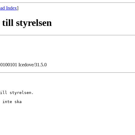
ad Index
]
ill styrelsen
/20100101 Icedove/31.5.0
ill styrelsen.

 inte ska
