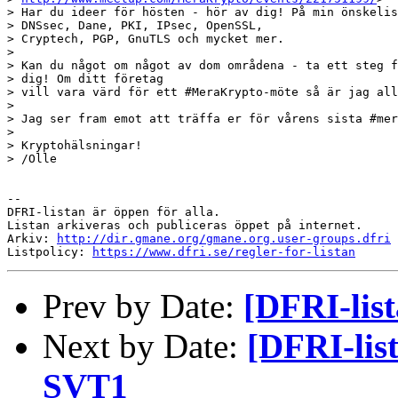
> Har du ideer för hösten - hör av dig! På min önskelis
> DNSsec, Dane, PKI, IPsec, OpenSSL,

> Cryptech, PGP, GnuTLS och mycket mer. 

> 

> Kan du något om något av dom områdena - ta ett steg f
> dig! Om ditt företag

> vill vara värd för ett #MeraKrypto-möte så är jag all
> 

> Jag ser fram emot att träffa er för vårens sista #mer
> 

> Kryptohälsningar!

> /Olle

-- 

DFRI-listan är öppen för alla.

Listan arkiveras och publiceras öppet på internet.

Arkiv: 
http://dir.gmane.org/gmane.org.user-groups.dfri
Listpolicy: 
https://www.dfri.se/regler-for-listan
Prev by Date:
[DFRI-lis
Next by Date:
[DFRI-list
SVT1