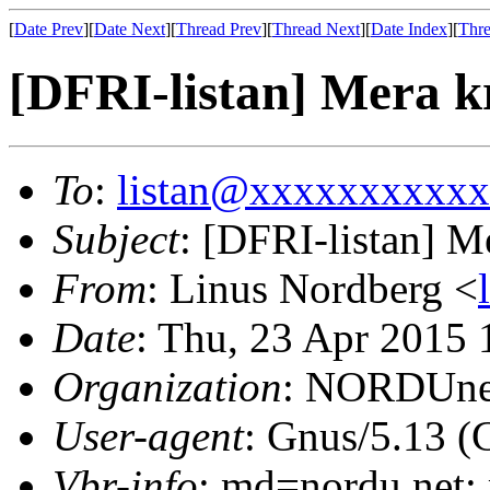
[
Date Prev
][
Date Next
][
Thread Prev
][
Thread Next
][
Date Index
][
Thre
[DFRI-listan] Mera k
To
:
listan@xxxxxxxxxx
Subject
: [DFRI-listan] M
From
: Linus Nordberg <
Date
: Thu, 23 Apr 2015
Organization
: NORDUne
User-agent
: Gnus/5.13 (
Vbr-info
: md=nordu.net;