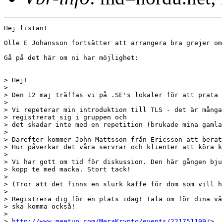
Hej listan!

Olle E Johansson fortsätter att arrangera bra grejer om
Gå på det här om ni har möjlighet:

> Hej!

> 

> Den 12 maj träffas vi på .SE's lokaler för att prata 
> 

> Vi repeterar min introduktion till TLS - det är många
> registrerat sig i gruppen och

> det skadar inte med en repetition (brukade mina gamla
> 

> Därefter kommer John Mattsson från Ericsson att berät
> Hur påverkar det våra servrar och klienter att köra k
> 

> Vi har gott om tid för diskussion. Den här gången bju
> kopp te med macka. Stort tack!

> 

> (Tror att det finns en slurk kaffe för dom som vill h
> 

> Registrera dig för en plats idag! Tala om för dina vä
> ska komma också!

> 

> 
http://www.meetup.com/MeraKrypto/events/221751199/
> 
