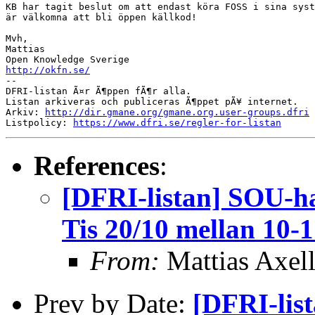
KB har tagit beslut om att endast köra FOSS i sina syst
är välkomna att bli öppen källkod!

Mvh,

Mattias

http://okfn.se/

--

DFRI-listan Ã¤r Ã¶ppen fÃ¶r alla.

Listan arkiveras och publiceras Ã¶ppet pÃ¥ internet.

Arkiv: 
http://dir.gmane.org/gmane.org.user-groups.dfri
Listpolicy: 
https://www.dfri.se/regler-for-listan
References
:
[DFRI-listan] SOU-ha
Tis 20/10 mellan 10-1
From:
Mattias Axel
Prev by Date:
[DFRI-lis