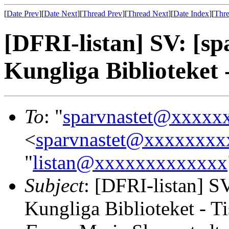
[
Date Prev
][
Date Next
][
Thread Prev
][
Thread Next
][
Date Index
][
Thre
[DFRI-listan] SV: [s
Kungliga Biblioteket 
To
: "
sparvnastet@xxxxx
<
sparvnastet@xxxxxxx
"
listan@xxxxxxxxxxxxx
Subject
: [DFRI-listan] S
Kungliga Biblioteket - T