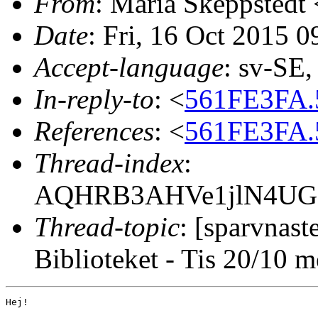
From
: Maria Skeppstedt 
Date
: Fri, 16 Oct 2015 
Accept-language
: sv-SE
In-reply-to
: <
561FE3FA.
References
: <
561FE3FA.
Thread-index
:
AQHRB3AHVe1jlN4UG
Thread-topic
: [sparvnas
Biblioteket - Tis 20/10 m
Hej!
