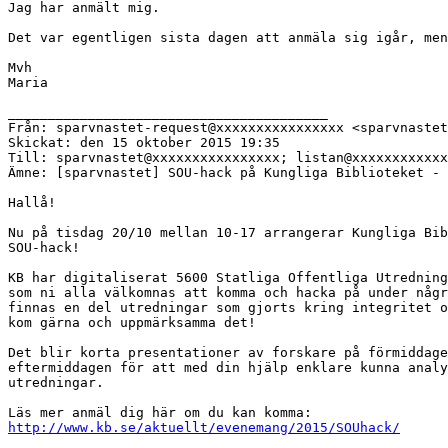
Jag har anmält mig.

Det var egentligen sista dagen att anmäla sig igår, men
Mvh

Maria

________________________________________

Från: sparvnastet-request@xxxxxxxxxxxxxxxx <sparvnastet
Skickat: den 15 oktober 2015 19:35

Till: sparvnastet@xxxxxxxxxxxxxxxx; listan@xxxxxxxxxxxx
Ämne: [sparvnastet] SOU-hack på Kungliga Biblioteket - 
Hallå!

Nu på tisdag 20/10 mellan 10-17 arrangerar Kungliga Bib
SOU-hack!

KB har digitaliserat 5600 Statliga Offentliga Utredning
som ni alla välkomnas att komma och hacka på under någr
finnas en del utredningar som gjorts kring integritet o
kom gärna och uppmärksamma det!

Det blir korta presentationer av forskare på förmiddage
eftermiddagen för att med din hjälp enklare kunna analy
utredningar.

http://www.kb.se/aktuellt/evenemang/2015/SOUhack/