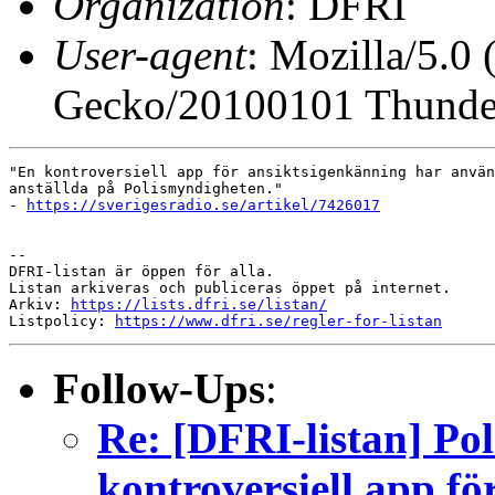
Organization
: DFRI
User-agent
: Mozilla/5.0
Gecko/20100101 Thunder
"En kontroversiell app för ansiktsigenkänning har använ
anställda på Polismyndigheten."

- 
https://sverigesradio.se/artikel/7426017
-- 

DFRI-listan är öppen för alla.

Listan arkiveras och publiceras öppet på internet.

Arkiv: 
https://lists.dfri.se/listan/
Listpolicy: 
https://www.dfri.se/regler-for-listan
Follow-Ups
:
Re: [DFRI-listan] Po
kontroversiell app fö