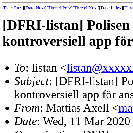
[
Date Prev
][
Date Next
][
Thread Prev
][
Thread Next
][
Date Index
][
Thre
[DFRI-listan] Polisen
kontroversiell app fö
To
: listan <
listan@xxxx
Subject
: [DFRI-listan] Po
kontroversiell app för a
From
: Mattias Axell <
ma
Date
: Wed, 11 Mar 2020