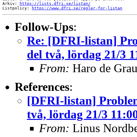
Arkiv: 
https://lists.dfri.se/listan/
Listpolicy: 
https://www.dfri.se/regler-for-listan
Follow-Ups
:
Re: [DFRI-listan] P
del två, lördag 21/3 1
From:
Haro de Gra
References
:
[DFRI-listan] Probl
två, lördag 21/3 11:0
From:
Linus Nordb