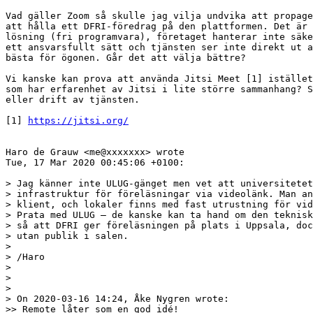
Vad gäller Zoom så skulle jag vilja undvika att propage
att hålla ett DFRI-föredrag på den plattformen. Det är 
lösning (fri programvara), företaget hanterar inte säke
ett ansvarsfullt sätt och tjänsten ser inte direkt ut a
bästa för ögonen. Går det att välja bättre?

Vi kanske kan prova att använda Jitsi Meet [1] istället
som har erfarenhet av Jitsi i lite större sammanhang? S
eller drift av tjänsten.

[1] 
https://jitsi.org/
Haro de Grauw <me@xxxxxxx> wrote

Tue, 17 Mar 2020 00:45:06 +0100:

> Jag känner inte ULUG-gänget men vet att universitetet
> infrastruktur för föreläsningar via videolänk. Man an
> klient, och lokaler finns med fast utrustning för vid
> Prata med ULUG – de kanske kan ta hand om den teknisk
> så att DFRI ger föreläsningen på plats i Uppsala, doc
> utan publik i salen.

>

> /Haro

>

>

>

> On 2020-03-16 14:24, Åke Nygren wrote:

>> Remote låter som en god idé! 
