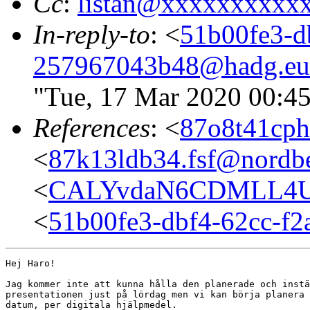
Cc
:
listan@xxxxxxxxxx
In-reply-to
: <
51b00fe3-d
257967043b48@hadg.eu
"Tue, 17 Mar 2020 00:4
References
: <
87o8t41cph
<
87k13ldb34.fsf@nordbe
<
CALYvdaN6CDMLL4UZ
<
51b00fe3-dbf4-62cc-f
Hej Haro!

Jag kommer inte att kunna hålla den planerade och instä
presentationen just på lördag men vi kan börja planera 
datum, per digitala hjälpmedel.
