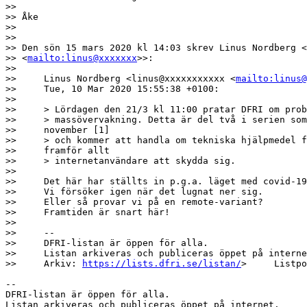
>>

>> Åke

>>

>>

>> Den sön 15 mars 2020 kl 14:03 skrev Linus Nordberg <
>> <
mailto:linus@xxxxxxx
>>:

>>

>>     Linus Nordberg <linus@xxxxxxxxxxx <
mailto:linus@
>>     Tue, 10 Mar 2020 15:55:38 +0100:

>>

>>     > Lördagen den 21/3 kl 11:00 pratar DFRI om prob
>>     > massövervakning. Detta är del två i serien som
>>     november [1]

>>     > och kommer att handla om tekniska hjälpmedel f
>>     framför allt

>>     > internetanvändare att skydda sig.

>>

>>     Det här har ställts in p.g.a. läget med covid-19
>>     Vi försöker igen när det lugnat ner sig.

>>     Eller så provar vi på en remote-variant?

>>     Framtiden är snart här!

>>

>>     -- 

>>     DFRI-listan är öppen för alla.

>>     Listan arkiveras och publiceras öppet på interne
>>     Arkiv: 
https://lists.dfri.se/listan/
>     Listpo
-- 

DFRI-listan är öppen för alla.

Listan arkiveras och publiceras öppet på internet.
