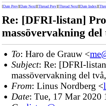
[
Date Prev
][
Date Next
][
Thread Prev
][
Thread Next
][
Date Index
][
Thre
Re: [DFRI-listan] Pr
massövervakning del t
To
: Haro de Grauw <
me@
Subject
: Re: [DFRI-lista
massövervakning del två,
From
: Linus Nordberg <
Date
: Tue, 17 Mar 2020