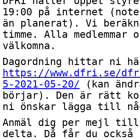
DFRI håller öppet styre
19:00 på internet
(note
än planerat). Vi beräk
timme. Alla medlemmar o
välkomna.
Dagordning hittar ni hä
https://www.dfri.se/dfr
5-2021-05-20/
(kan
ändr
börjar). Den är rätt k
ni önskar lägga till nå
Anmäl dig per mejl till
delta. Då får du också