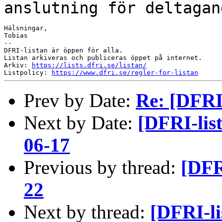
anslutning för deltagan
Hälsningar,

Tobias

--

DFRI-listan är öppen för alla.

Listan arkiveras och publiceras öppet på internet.

Arkiv: 
https://lists.dfri.se/listan/
Listpolicy: 
https://www.dfri.se/regler-for-listan
Prev by Date:
Re: [DFRI-
Next by Date:
[DFRI-lis
06-17
Previous by thread:
[DFR
22
Next by thread:
[DFRI-li