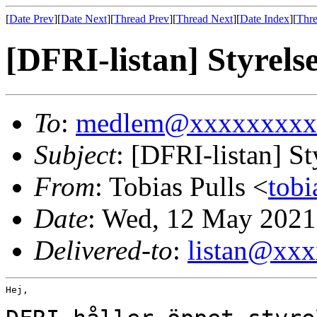
[
Date Prev
][
Date Next
][
Thread Prev
][
Thread Next
][
Date Index
][
Thre
[DFRI-listan] Styrel
To
:
medlem@xxxxxxxxx
Subject
: [DFRI-listan] S
From
: Tobias Pulls <
tob
Date
: Wed, 12 May 2021
Delivered-to
:
listan@xx
Hej,
