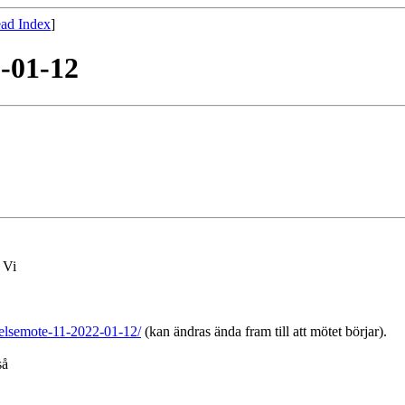
ad Index
]
2-01-12
 Vi
yrelsemote-11-2022-01-12/
(kan ändras ända fram till att mötet börjar).
så