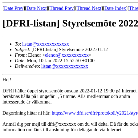
[
Date Prev
][
Date Next
][
Thread Prev
][
Thread Next
][
Date Index
][
Thre
[DFRI-listan] Styrelsemöte 202
To
:
listan@xxxxxxxxxxxxx
Subject
: [DFRI-listan] Styrelsemöte 2022-01-12
From
: Elenor <
elenor@xxxxxxxxxxx
>
Date
: Mon, 10 Jan 2022 15:52:50 +0100
Delivered-to
:
listan@xxxxxxxxxxxxx
Hej!
DFRI håller öppet styrelsemöte onsdag 2022-01-12 19:30 på Internet.
beräknas hålla på i ungefär 1,5 timme. Alla medlemmar och andra
intresserade är välkomna.
Dagordning hittar ni här:
https://www.dfri.se/dfri/protokoll/y2021/st
Anmäl dig per mejl till dfri@xxxxxxx om du vill delta. Då får du ock
information om länk till anslutning för deltagande via Internet.