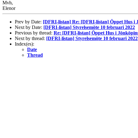
Mvh,
Elenor
Prev by Date:
[DFRI-listan] Re: [DFRI-listan] Öppet Hus i 
Next by Date:
[DFRI-listan] Styrelsemöte 10 februari 2022
Previous by thread:
Re: [DFRI-listan] Öppet Hus i Jönköping
Next by thread:
[DFRI-listan] Styrelsemöte 10 februari 2022
Index(es):
Date
Thread