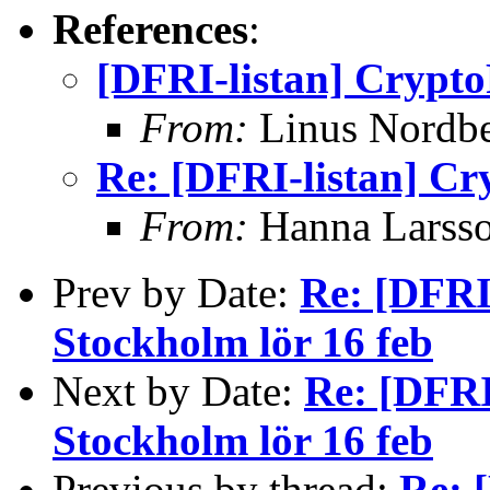
References
:
[DFRI-listan] Crypto
From:
Linus Nordb
Re: [DFRI-listan] Cr
From:
Hanna Larss
Prev by Date:
Re: [DFRI
Stockholm lör 16 feb
Next by Date:
Re: [DFRI
Stockholm lör 16 feb
Previous by thread:
Re: 