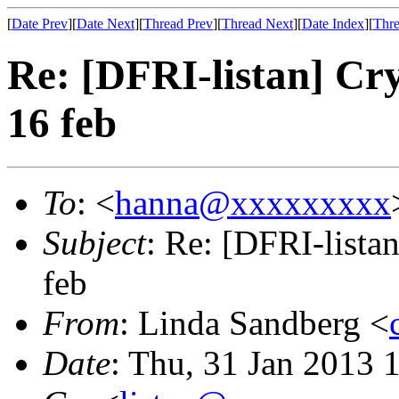
[
Date Prev
][
Date Next
][
Thread Prev
][
Thread Next
][
Date Index
][
Thre
Re: [DFRI-listan] Cr
16 feb
To
: <
hanna@xxxxxxxxx
Subject
: Re: [DFRI-lista
feb
From
: Linda Sandberg <
Date
: Thu, 31 Jan 2013 