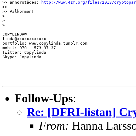
>> annorstädes: 
http://www.4zm.org/files/2013/cryptopar
>> 

>> Välkommen!

> 

> 

> 

COPYLINDA®

linda@xxxxxxxxxxxx

portfolio: www.copylinda.tumblr.com

mobil: 070 - 573 97 37

Twitter: Copylinda

Skype: Copylinda

Follow-Ups
:
Re: [DFRI-listan] Cr
From:
Hanna Larss