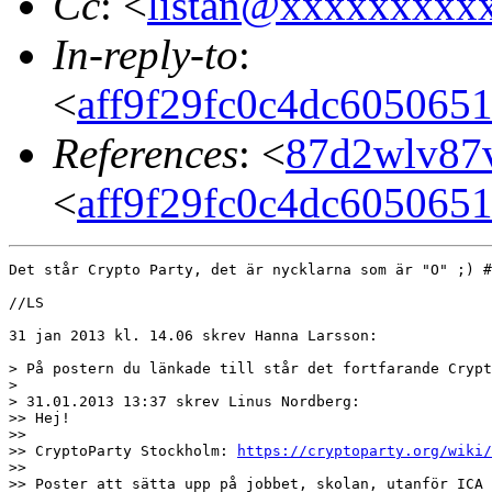
Cc
: <
listan@xxxxxxxxx
In-reply-to
:
<
aff9f29fc0c4dc605065
References
: <
87d2wlv87v
<
aff9f29fc0c4dc605065
Det står Crypto Party, det är nycklarna som är "O" ;) #
//LS

31 jan 2013 kl. 14.06 skrev Hanna Larsson:

> På postern du länkade till står det fortfarande Crypt
> 

> 31.01.2013 13:37 skrev Linus Nordberg:

>> Hej!

>> 

>> CryptoParty Stockholm: 
https://cryptoparty.org/wiki/
>> 

>> Poster att sätta upp på jobbet, skolan, utanför ICA 