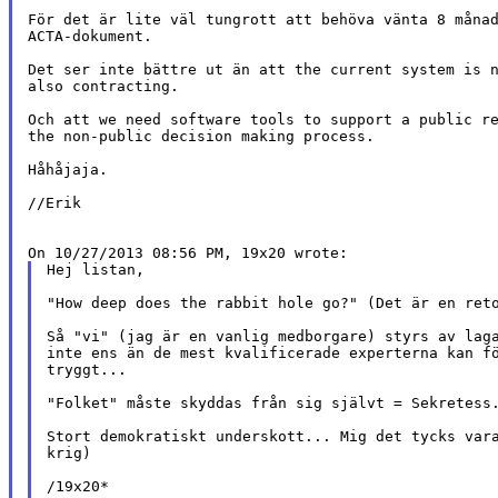
För det är lite väl tungrott att behöva vänta 8 månad
ACTA-dokument.

Det ser inte bättre ut än att the current system is n
also contracting.

Och att we need software tools to support a public re
the non-public decision making process.

Håhåjaja.

//Erik

Hej listan,

"How deep does the rabbit hole go?" (Det är en reto
Så "vi" (jag är en vanlig medborgare) styrs av laga
inte ens än de mest kvalificerade experterna kan fö
tryggt...

"Folket" måste skyddas från sig självt = Sekretess.
Stort demokratiskt underskott... Mig det tycks vara
krig)

/19x20*
