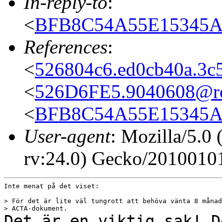
In-reply-to
:
<
BFB8C54A55E15345A
References
:
<
526804c6.ed0cb40a.3c
<
526D6FE5.9040608@res
<
BFB8C54A55E15345A
User-agent
: Mozilla/5.
rv:24.0) Gecko/20100101
Inte menat på det viset:

> För det är lite väl tungrott att behöva vänta 8 månad
Det är en viktig sak! D