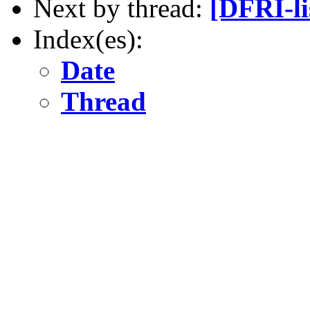
Next by thread:
[DFRI-li
Index(es):
Date
Thread