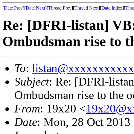
[
Date Prev
][
Date Next
][
Thread Prev
][
Thread Next
][
Date Index
][
Thre
Re: [DFRI-listan] VB:
Ombudsman rise to th
To
:
listan@xxxxxxxxxx
Subject
: Re: [DFRI-lista
Ombudsman rise to the o
From
: 19x20 <
19x20@x
Date
: Mon, 28 Oct 2013