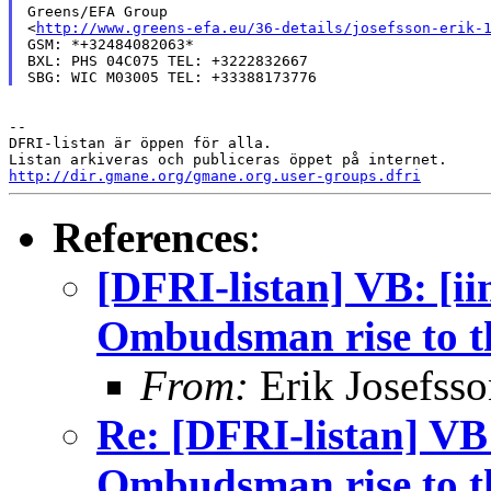
Greens/EFA Group

<
http://www.greens-efa.eu/36-details/josefsson-erik-
GSM: *+32484082063*

BXL: PHS 04C075 TEL: +3222832667

--

DFRI-listan är öppen för alla.

http://dir.gmane.org/gmane.org.user-groups.dfri
References
:
[DFRI-listan] VB: [ii
Ombudsman rise to t
From:
Erik Josefsso
Re: [DFRI-listan] VB:
Ombudsman rise to t