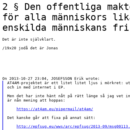
2 § Den offentliga makt
för alla människors
lik
enskilda människans fri
Det är inte självklart.

/19x20 jodå det är Jonas

AT4AM-projektet är ett litet litet ljus i mörkret: ut
och in med internet i EP.

Men det har inte hänt nåt på rätt länge så jag vet in
är nån mening att hoppas:

https://at4am.eu/pipermail/at4am/
Det kanske går att fixa på annat sätt:

http://epfsug.eu/wws/arc/epfsug/2013-09/msg00113