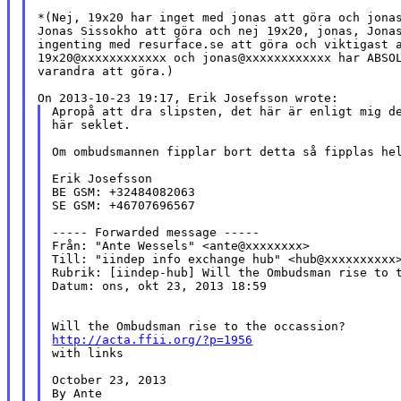
*(Nej, 19x20 har inget med jonas att göra och jonas
Jonas Sissokho att göra och nej 19x20, jonas, Jonas
ingenting med resurface.se att göra och viktigast a
19x20@xxxxxxxxxxxx och jonas@xxxxxxxxxxxx har ABSOL
varandra att göra.)

Apropå att dra slipsten, det här är enligt mig de
här seklet.

Om ombudsmannen fipplar bort detta så fipplas hel
Erik Josefsson

BE GSM: +32484082063

SE GSM: +46707696567

----- Forwarded message -----

Från: "Ante Wessels" <ante@xxxxxxxx>

Till: "iindep info exchange hub" <hub@xxxxxxxxxx>
Rubrik: [iindep-hub] Will the Ombudsman rise to t
Datum: ons, okt 23, 2013 18:59

http://acta.ffii.org/?p=1956

with links

October 23, 2013

By Ante
