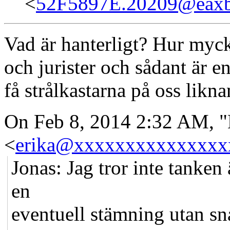
<
52F5897E.20209@eaxbr
Vad är hanterligt? Hur myck
och jurister och sådant är e
få strålkastarna på oss lik
On Feb 8, 2014 2:32 AM, "
<
erika@xxxxxxxxxxxxxxx
Jonas: Jag tror inte tanken 
en
eventuell stämning utan sn