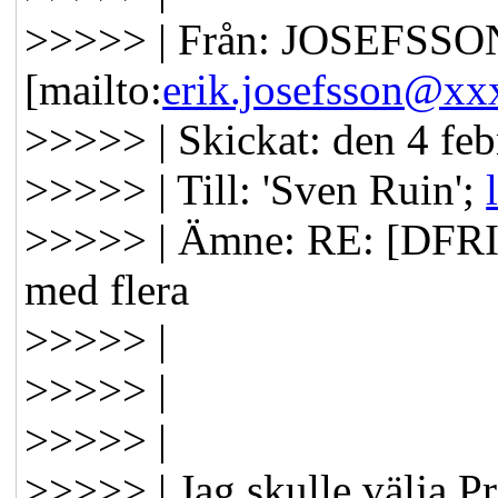
>>>>> | Från: JOSEFSSO
[mailto:
erik.josefsson@x
>>>>> | Skickat: den 4 fe
>>>>> | Till: 'Sven Ruin';
>>>>> | Ämne: RE: [DFRI-
med flera
>>>>> |
>>>>> |
>>>>> |
>>>>> | Jag skulle välja P