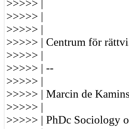
>>>>> |
>>>>> |
>>>>> |
>>>>> | Centrum för rättv
>>>>> |
>>>>> | --
>>>>> |
>>>>> | Marcin de Kamins
>>>>> |
>>>>> | PhDc Sociology o