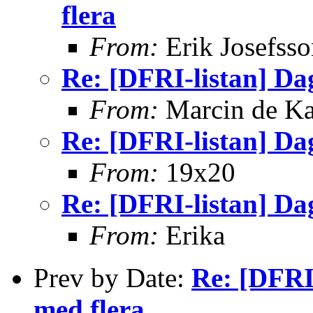
flera
From:
Erik Josefsso
Re: [DFRI-listan] Da
From:
Marcin de K
Re: [DFRI-listan] Da
From:
19x20
Re: [DFRI-listan] Da
From:
Erika
Prev by Date:
Re: [DFRI
med flera