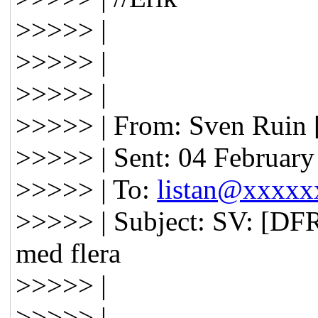
>>>>> |
>>>>> |
>>>>> |
>>>>> | From: Sven Ruin [
>>>>> | Sent: 04 February
>>>>> | To:
listan@xxxx
>>>>> | Subject: SV: [DFR
med flera
>>>>> |
>>>>> |