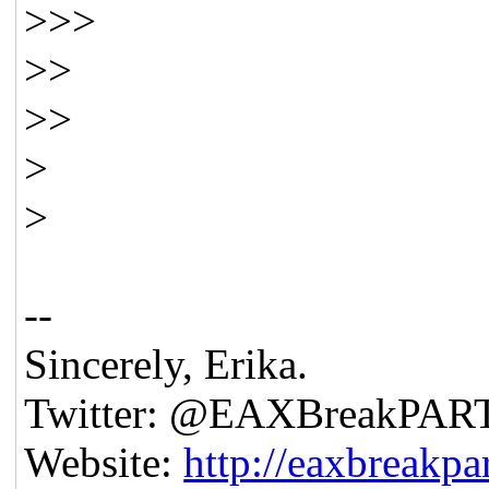
>>>
>>
>>
>
>
--
Sincerely, Erika.
Twitter: @EAXBreakPAR
Website:
http://eaxbreakpar