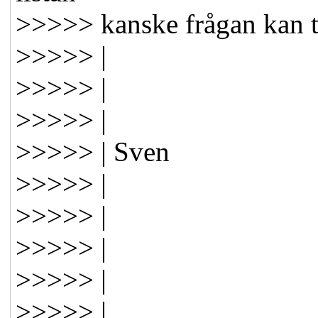
>>>>> kanske frågan kan t
>>>>> |
>>>>> |
>>>>> |
>>>>> | Sven
>>>>> |
>>>>> |
>>>>> |
>>>>> |
>>>>> |