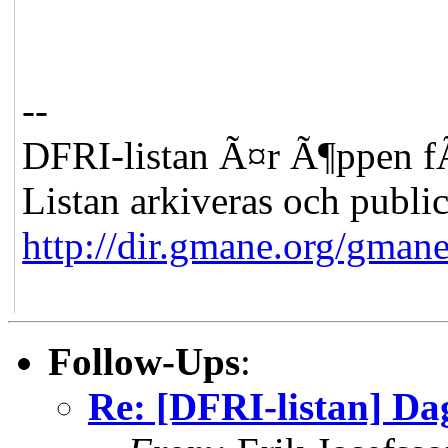
--
DFRI-listan Ã¤r Ã¶ppen fÃ
Listan arkiveras och publi
http://dir.gmane.org/gmane
Follow-Ups
:
Re: [DFRI-listan] Da