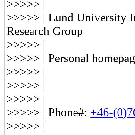
>>>>> |
>>>>> | Lund University In
Research Group
>>>>> |
>>>>> | Personal homepag
>>>>> |
>>>>> |
>>>>> |
>>>>> | Phone#:
+46-(0)7
>>>>> |