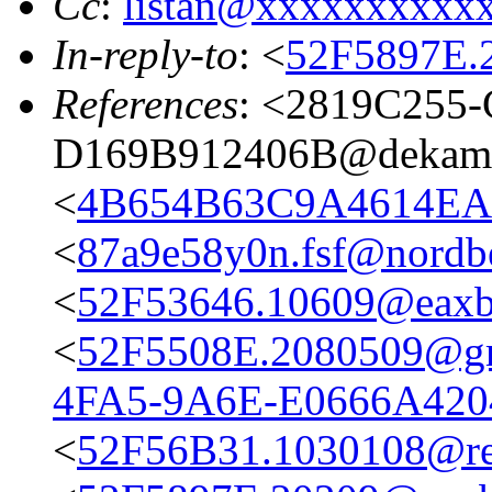
Cc
:
listan@xxxxxxxxxx
In-reply-to
: <
52F5897E.2
References
: <2819C255
D169B912406B@dekami
<
4B654B63C9A4614EA1
<
87a9e58y0n.fsf@nordbe
<
52F53646.10609@eaxbr
<
52F5508E.2080509@g
4FA5-9A6E-E0666A4204
<
52F56B31.1030108@res