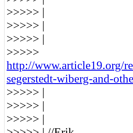
>>>>> |
>>>>> |
>>>>> |
>>>>>
http://www.article19.org/r
segerstedt-wiberg-and-oth
>>>>> |
>>>>> |
>>>>> |
>>>>> | //Erik