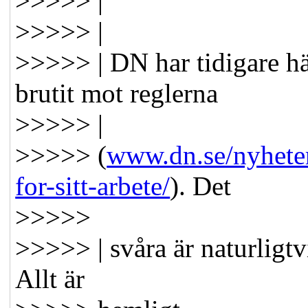
>>>>> |
>>>>> |
>>>>> | DN har tidigare h
brutit mot reglerna
>>>>> |
>>>>> (
www.dn.se/nyheter/
for-sitt-arbete/
). Det
>>>>>
>>>>> | svåra är naturligtvi
Allt är