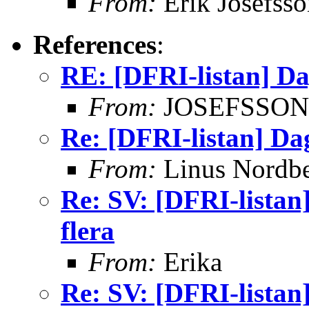
From:
Erik Josefsso
References
:
RE: [DFRI-listan] D
From:
JOSEFSSON 
Re: [DFRI-listan] Da
From:
Linus Nordb
Re: SV: [DFRI-lista
flera
From:
Erika
Re: SV: [DFRI-lista