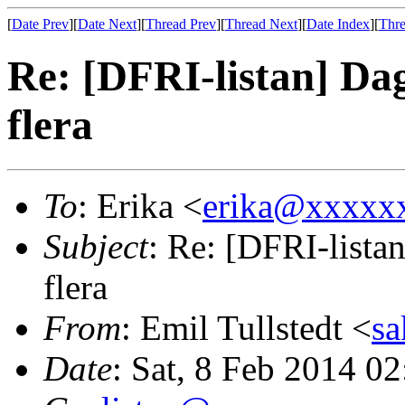
[
Date Prev
][
Date Next
][
Thread Prev
][
Thread Next
][
Date Index
][
Thre
Re: [DFRI-listan] D
flera
To
: Erika <
erika@xxxxx
Subject
: Re: [DFRI-list
flera
From
: Emil Tullstedt <
s
Date
: Sat, 8 Feb 2014 0