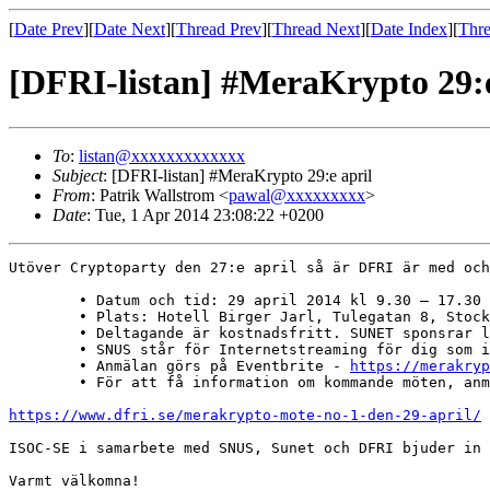
[
Date Prev
][
Date Next
][
Thread Prev
][
Thread Next
][
Date Index
][
Thre
[DFRI-listan] #MeraKrypto 29:e
To
:
listan@xxxxxxxxxxxxx
Subject
: [DFRI-listan] #MeraKrypto 29:e april
From
: Patrik Wallstrom <
pawal@xxxxxxxxx
>
Date
: Tue, 1 Apr 2014 23:08:22 +0200
Utöver Cryptoparty den 27:e april så är DFRI är med och
	• Datum och tid: 29 april 2014 kl 9.30 – 17.30

	• Plats: Hotell Birger Jarl, Tulegatan 8, Stockholm

	• Deltagande är kostnadsfritt. SUNET sponsrar lokalen och fikapauserna.

	• SNUS står för Internetstreaming för dig som inte kan vara på plats (mer information och länkar kommer veckan innan eventet).

	• Anmälan görs på Eventbrite - 
https://merakryp
	• För att få information om kommande möten, anmäl dig till #MeraKrypto på Meetup.com - du kan också följa oss på Twitter som @merakrypto

https://www.dfri.se/merakrypto-mote-no-1-den-29-april/
ISOC-SE i samarbete med SNUS, Sunet och DFRI bjuder in 
Varmt välkomna!
