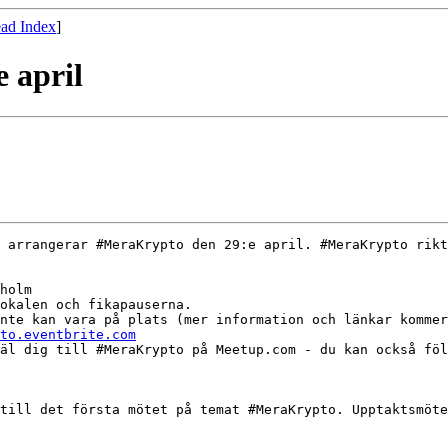
ad Index
]
 april
 arrangerar #MeraKrypto den 29:e april. #MeraKrypto rikt
to.eventbrite.com
till det första mötet på temat #MeraKrypto. Upptaktsmöte