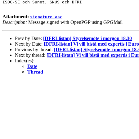
ISOC-SE och Sunet, SNUS och DFRI

Attachment:
signature.asc
Description:
Message signed with OpenPGP using GPGMail
Prev by Date:
[DFRI-listan] Styrelsemöte i morgon 18.30
Next by Date:
[DFRI-listan] Vi vill bistå med expertis i Eu
Previous by thread:
[DFRI-listan] Styrelsemöte i morgon 18.
Next by thread:
[DFRI-listan] Vi vill bistå med expertis i 
Index(es):
Date
Thread