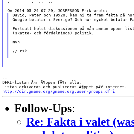
.---- ----. -..- ..--- -----

David, Peter och 19x20, kan ni ta fram fakta på hur
Google betalar i Sverige? Och hur mycket betalar Fa
Fortsätt helst diskussionen på nån annan öppen list
(skatte- och fördelnings) politik.

mvh

//Erik

--

DFRI-listan Ã¤r Ã¶ppen fÃ¶r alla.

http://dir.gmane.org/gmane.org.user-groups.dfri
Follow-Ups
:
Re: Fakta i valet (wa