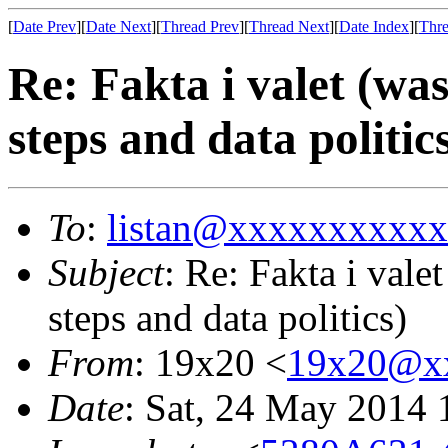
[
Date Prev
][
Date Next
][
Thread Prev
][
Thread Next
][
Date Index
][
Thre
Re: Fakta i valet (wa
steps and data politic
To
:
listan@xxxxxxxxxx
Subject
: Re: Fakta i vale
steps and data politics)
From
: 19x20 <
19x20@x
Date
: Sat, 24 May 2014