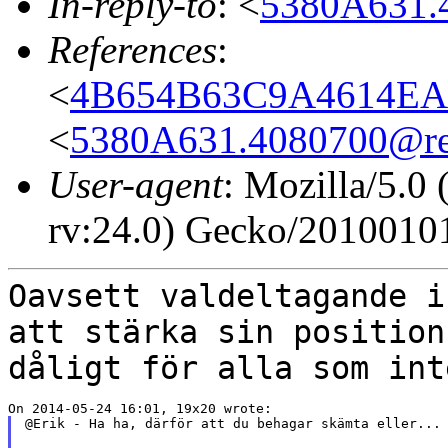
In-reply-to
: <
5380A631.4
References
:
<
4B654B63C9A4614EA1
<
5380A631.4080700@res
User-agent
: Mozilla/5.
rv:24.0) Gecko/20100101
Oavsett valdeltagande i
att stärka sin positio
dåligt för alla som int
@Erik - Ha ha, därför att du behagar skämta eller... 