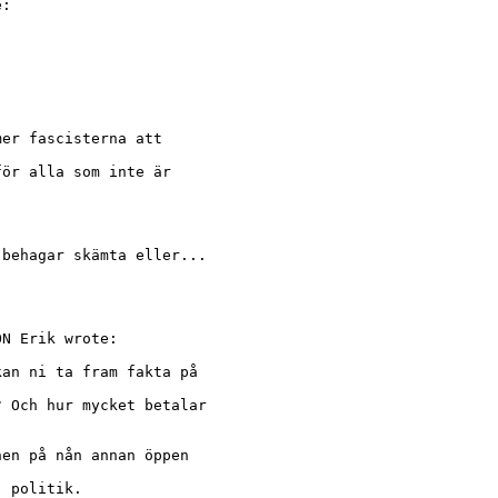
:

er fascisterna att

ör alla som inte är



behagar skämta eller...

N Erik wrote:

an ni ta fram fakta på

 Och hur mycket betalar

en på nån annan öppen

 politik.
