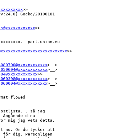
xxxxxxxxxx
>>

v:24.0) Gecko/20100101

ts@xxxxxxxxxxxx
>>

xxxxxxxx.__parl.union.eu

@xxxxxxxxxxxxxxxxxxxxxxxxxxx
>>

4080700@xxxxxxxxxxxx
>__>

4050604@xxxxxxxxxxxx
>__>

404@xxxxxxxxxxxx
>>

4060308@xxxxxxxxxxxx
>__>

8060004@xxxxxxxxxxxx
>__>

mat=flowed

ostlista... så jag

 Angående dina

or mig jag veta detta.

t nu. Om du tycker att

 för dig. Personligen
