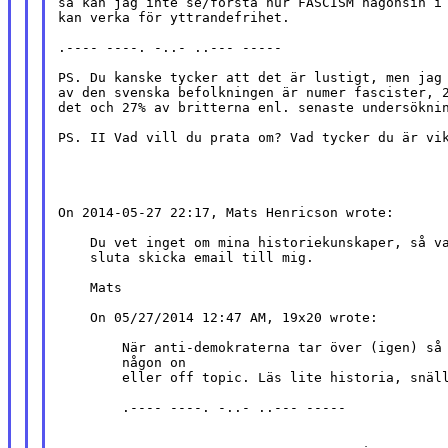
så kan jag inte se/förstå hur FASCISM någonsin i 
kan verka för yttrandefrihet.

.---- ----. -..- ..--- -----

PS. Du kanske tycker att det är lustigt, men jag 
av den svenska befolkningen är numer fascister, 2
det och 27% av britterna enl. senaste undersöknin
PS. II Vad vill du prata om? Vad tycker du är vik
On 2014-05-27 22:17, Mats Henricson wrote:

    Du vet inget om mina historiekunskaper, så va
    sluta skicka email till mig.

    Mats

    On 05/27/2014 12:47 AM, 19x20 wrote:

        När anti-demokraterna tar över (igen) så 
        någon on

        eller off topic. Läs lite historia, snäll
        .---- ----. -..- ..--- -----
