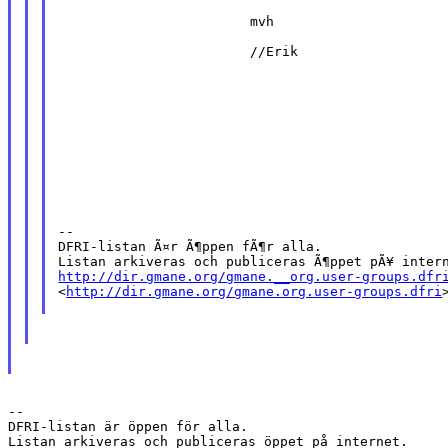
                        mvh

                        //Erik

--

DFRI-listan Ã¤r Ã¶ppen fÃ¶r alla.

http://dir.gmane.org/gmane.__org.user-groups.dfr

<
http://dir.gmane.org/gmane.org.user-groups.dfri
>
--

DFRI-listan är öppen för alla.
