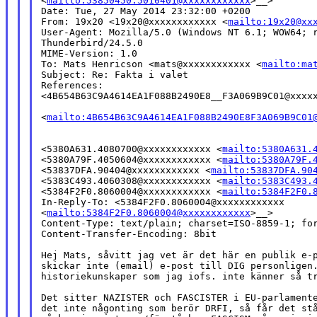
<
mailto:53850450.5010401@xxxxxxxxxxxx
>__>

Date: Tue, 27 May 2014 23:32:00 +0200

From: 19x20 <19x20@xxxxxxxxxxxx <
mailto:19x20@xx
User-Agent: Mozilla/5.0 (Windows NT 6.1; WOW64; r
Thunderbird/24.5.0

MIME-Version: 1.0

To: Mats Henricson <mats@xxxxxxxxxxxx <
mailto:ma
Subject: Re: Fakta i valet

References:

<4B654B63C9A4614EA1F088B2490E8__F3A069B9C01@xxxxx
<
mailto:4B654B63C9A4614EA1F088B2490E8F3A069B9C01
<5380A631.4080700@xxxxxxxxxxxx <
mailto:5380A631.
<5380A79F.4050604@xxxxxxxxxxxx <
mailto:5380A79F.
<53837DFA.90404@xxxxxxxxxxxx <
mailto:53837DFA.90
<5383C493.4060308@xxxxxxxxxxxx <
mailto:5383C493.
<5384F2F0.8060004@xxxxxxxxxxxx <
mailto:5384F2F0.
In-Reply-To: <5384F2F0.8060004@xxxxxxxxxxxx

<
mailto:5384F2F0.8060004@xxxxxxxxxxxx
>__>

Content-Type: text/plain; charset=ISO-8859-1; for
Content-Transfer-Encoding: 8bit

Hej Mats, såvitt jag vet är det här en publik e-p
skickar inte (email) e-post till DIG personligen.
historiekunskaper som jag iofs. inte känner så tr
Det sitter NAZISTER och FASCISTER i EU-parlamente
det inte någonting som berör DRFI, så får det stå