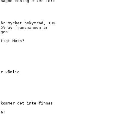
någon mening eller form

är mycket bekymrad, 10%

5% av fransmännen är

gen.

tigt Mats?

r vänlig

kommer det inte finnas

a!
