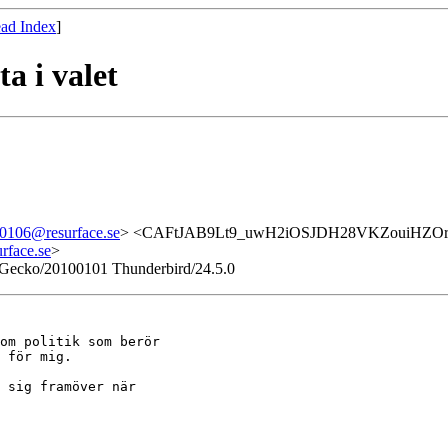
ad Index
]
a i valet
0106@resurface.se
> <CAFtJAB9Lt9_uwH2iOSJDH28VKZouiHZOr
face.se
>
 Gecko/20100101 Thunderbird/24.5.0
om politik som berör

 för mig.

 sig framöver när
