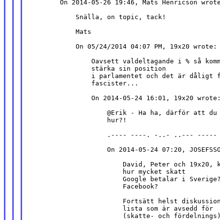
        On 2014-05-26 19:46, Mats Henricson wrote
            Snälla, on topic, tack!

            Mats

            On 05/24/2014 04:07 PM, 19x20 wrote:

                Oavsett valdeltagande i % så komm
                stärka sin position

                i parlamentet och det är dåligt f
                fascister...

                On 2014-05-24 16:01, 19x20 wrote:
                    @Erik - Ha ha, därför att du 
                    hur?!

                    .---- ----. -..- ..--- -----

                    On 2014-05-24 07:20, JOSEFSSO
                        David, Peter och 19x20, k
                        hur mycket skatt

                        Google betalar i Sverige?
                        Facebook?

                        Fortsätt helst diskussion
                        lista som är avsedd för

                        (skatte- och fördelnings)