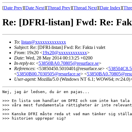
[
Date Prev
][
Date Next
][
Thread Prev
][
Thread Next
][
Date Index
][
Thre
Re: [DFRI-listan] Fwd: Re: Fakt
To
:
listan@xxxxxxxxxxxxx
Subject
: Re: [DFRI-listan] Fwd: Re: Fakta i valet
From
: 19x20 <
19x20@xxxxxxxxxxxx
>
Date
: Wed, 28 May 2014 00:13:25 +0200
In-reply-to
: <
53850BA0.70805@resurface.se
>
References
: <53850450.5010401@resurface.se> <
538504C8.5
<
53850B00.7030505@resurface.se
> <
53850BA0.70805@resur
User-agent
: Mozilla/5.0 (Windows NT 6.1; WOW64; rv:24.0)
Nej, jag är ledsen, du är en pajas...

>>> En lista som handlar om DFRI och som inte kan tala 
>>> våra mest fundamentala rättigheter är inte relevant
>>>

>>> Kanske DFRI måste reda ut vad man tänker sig ställa
>>> historien upprepar sig?
