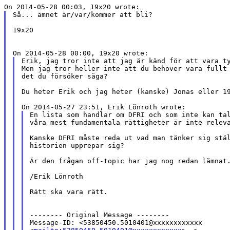
Så... ämnet är/var/kommer att bli?

19x20

Erik, jag tror inte att jag är känd för att vara ty
Men jag tror heller inte att du behöver vara fullt 
det du försöker säga?

Du heter Erik och jag heter (kanske) Jonas eller 19
En lista som handlar om DFRI och som inte kan tal
våra mest fundamentala rättigheter är inte releva
Kanske DFRI måste reda ut vad man tänker sig stäl
historien upprepar sig?

Är den frågan off-topic har jag nog redan lämnat.
/Erik Lönroth

Rätt ska vara rätt.

-------- Original Message --------

Message-ID: <53850450.5010401@xxxxxxxxxxxx
