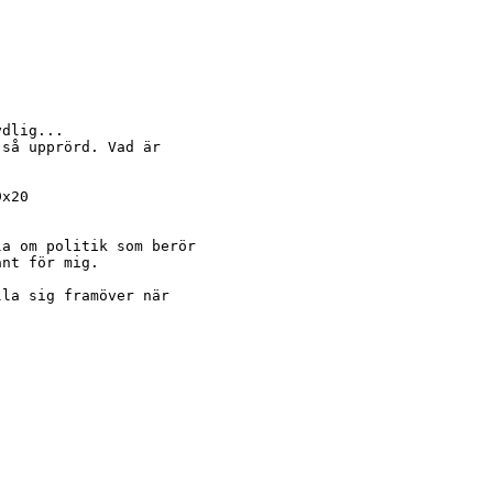
dlig...

så upprörd. Vad är

x20

a om politik som berör

nt för mig.

la sig framöver när


