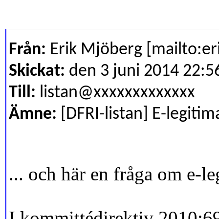
Från:
Erik Mjöberg [mailto:e
Skickat:
den 3 juni 2014 22:5
Till:
listan@xxxxxxxxxxxxx
Ämne:
[DFRI-listan] E-legitim
... och här en fråga om e-le
I kommittédirektiv 2010:69