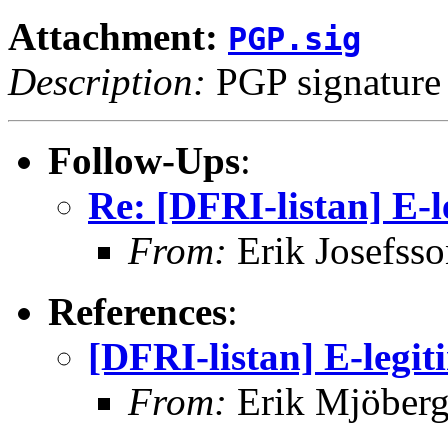
Attachment:
PGP.sig
Description:
PGP signature
Follow-Ups
:
Re: [DFRI-listan] E-l
From:
Erik Josefsso
References
:
[DFRI-listan] E-legit
From:
Erik Mjöber