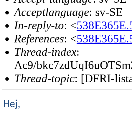
Acceptlanguage
: sv-SE
In-reply-to
: <
538E365E.
References
: <
538E365E.
Thread-index
:
Ac9/bkc7zdUqI6uOTSm
Thread-topic
: [DFRI-list
Hej,