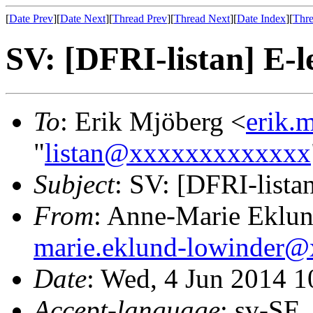
[
Date Prev
][
Date Next
][
Thread Prev
][
Thread Next
][
Date Index
][
Thre
SV: [DFRI-listan] E-l
To
: Erik Mjöberg <
erik.
"
listan@xxxxxxxxxxxxx
Subject
: SV: [DFRI-lista
From
: Anne-Marie Eklu
marie.eklund-lowinder
Date
: Wed, 4 Jun 2014 
Accept-language
: sv-SE