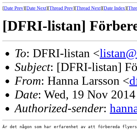
[
Date Prev
][
Date Next
][
Thread Prev
][
Thread Next
][
Date Index
][
Thre
[DFRI-listan] Förbere
To
: DFRI-listan <
listan
Subject
: [DFRI-listan] Fö
From
: Hanna Larsson <
d
Date
: Wed, 19 Nov 2014
Authorized-sender
:
hann
Är det någon som har erfarenhet av att förbereda flyers