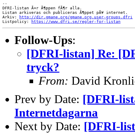
--

DFRI-listan Ã¤r Ã¶ppen fÃ¶r alla.

Listan arkiveras och publiceras Ã¶ppet pÃ¥ internet.

Arkiv: 
http://dir.gmane.org/gmane.org.user-groups.dfri
Listpolicy: 
https://www.dfri.se/regler-for-listan
Follow-Ups
:
[DFRI-listan] Re: [DF
tryck?
From:
David Kronli
Prev by Date:
[DFRI-lista
Internetdagarna
Next by Date:
[DFRI-lis