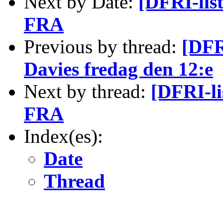
Next by Date:
[DFRI-lis
FRA
Previous by thread:
[DFR
Davies fredag den 12:e
Next by thread:
[DFRI-li
FRA
Index(es):
Date
Thread