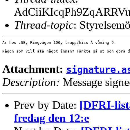
AdCiiKIcqPh9ZqARRV
Thread-topic
: Styrelsemö
Är hos .SE, Ringvägen 100, trapp/hiss A våning 9.

Någon som vill äta något innan? Tänkte gå ut och göra d
Attachment:
signature.a
Description:
Message signe
Prev by Date:
[DFRI-lis
fredag den 12:e