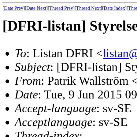
[
Date Prev
][
Date Next
][
Thread Prev
][
Thread Next
][
Date Index
][
Thre
[DFRI-listan] Styrels
To
: Listan DFRI <
lista
Subject
: [DFRI-listan] St
From
: Patrik Wallström 
Date
: Tue, 9 Jun 2015 0
Accept-language
: sv-SE
Acceptlanguage
: sv-SE
Thread-index
: