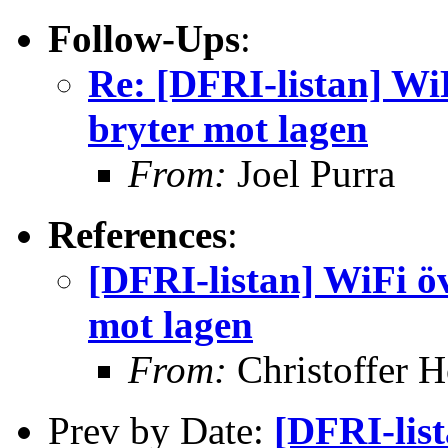
Follow-Ups
:
Re: [DFRI-listan] Wi
bryter mot lagen
From:
Joel Purra
References
:
[DFRI-listan] WiFi ö
mot lagen
From:
Christoffer H
Prev by Date:
[DFRI-lis