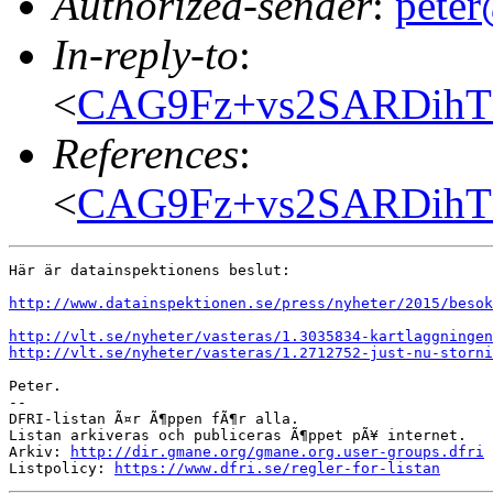
Authorized-sender
:
pete
In-reply-to
:
<
CAG9Fz+vs2SARDihT
References
:
<
CAG9Fz+vs2SARDihT
Här är datainspektionens beslut:

http://www.datainspektionen.se/press/nyheter/2015/besok
http://vlt.se/nyheter/vasteras/1.3035834-kartlaggningen
http://vlt.se/nyheter/vasteras/1.2712752-just-nu-storni
Peter.

--

DFRI-listan Ã¤r Ã¶ppen fÃ¶r alla.

Listan arkiveras och publiceras Ã¶ppet pÃ¥ internet.

Arkiv: 
http://dir.gmane.org/gmane.org.user-groups.dfri
Listpolicy: 
https://www.dfri.se/regler-for-listan