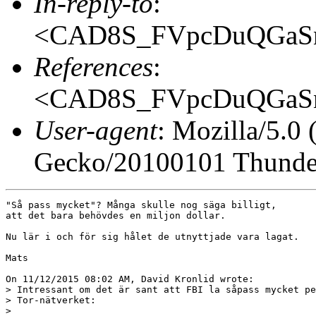
In-reply-to
:
<CAD8S_FVpcDuQGaSn
References
:
<CAD8S_FVpcDuQGaSn
User-agent
: Mozilla/5.0
Gecko/20100101 Thunder
"Så pass mycket"? Många skulle nog säga billigt,

att det bara behövdes en miljon dollar.

Nu lär i och för sig hålet de utnyttjade vara lagat.

Mats

On 11/12/2015 08:02 AM, David Kronlid wrote:

> Intressant om det är sant att FBI la såpass mycket pe
> Tor-nätverket:

> 
