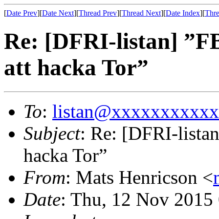
[
Date Prev
][
Date Next
][
Thread Prev
][
Thread Next
][
Date Index
][
Thre
Re: [DFRI-listan] ”FB
att hacka Tor”
To
:
listan@xxxxxxxxxx
Subject
: Re: [DFRI-listan
hacka Tor”
From
: Mats Henricson <
Date
: Thu, 12 Nov 2015