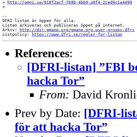
> 
http://omni.se/918f2acf-769b-4b69-a9f4-2ced9c1a4499
> 

-- 

DFRI-listan är öppen för alla.

Listan arkiveras och publiceras öppet på internet.

Arkiv: 
http://dir.gmane.org/gmane.org.user-groups.dfri
Listpolicy: 
https://www.dfri.se/regler-for-listan
References
:
[DFRI-listan] ”FBI be
hacka Tor”
From:
David Kronli
Prev by Date:
[DFRI-list
för att hacka Tor”