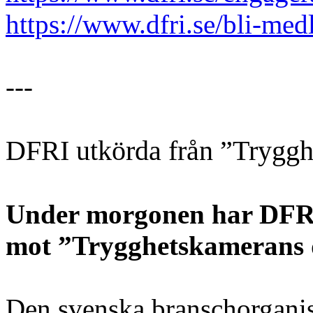
https://www.dfri.se/bli-med
---
DFRI utkörda från ”Trygg
Under morgonen har DFRI
mot ”Trygghetskamerans 
Den svenska branschorganis