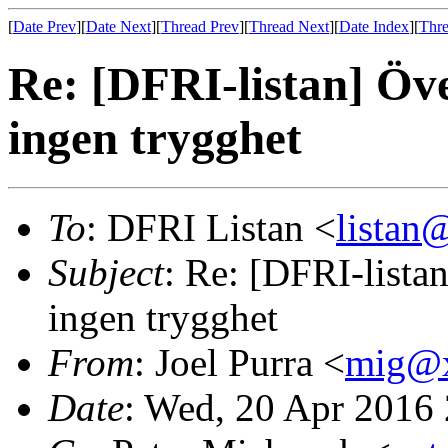
[
Date Prev
][
Date Next
][
Thread Prev
][
Thread Next
][
Date Index
][
Thre
Re: [DFRI-listan] Ö
ingen trygghet
To
: DFRI Listan <
lista
Subject
: Re: [DFRI-list
ingen trygghet
From
: Joel Purra <
mig@
Date
: Wed, 20 Apr 2016