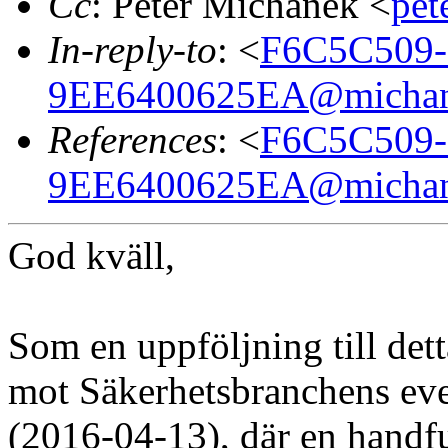
Cc
: Peter Michanek <
pe
In-reply-to
: <
F6C5C509-
9EE6400625EA@michan
References
: <
F6C5C509-
9EE6400625EA@michan
God kväll,
Som en uppföljning till det
mot Säkerhetsbranchens e
(2016-04-13), där en hand