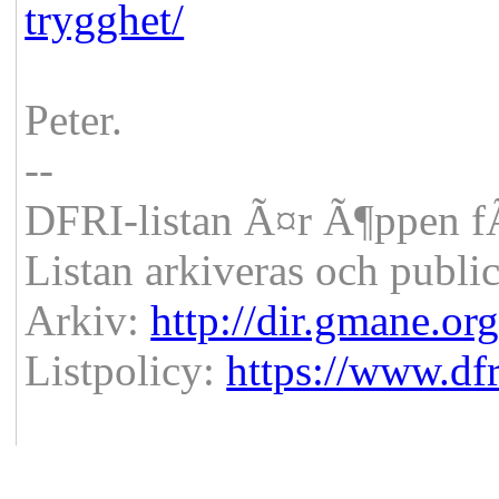
trygghet/
Peter.
--
DFRI-listan Ã¤r Ã¶ppen fÃ
Listan arkiveras och publi
Arkiv:
http://dir.gmane.or
Listpolicy:
https://www.dfri