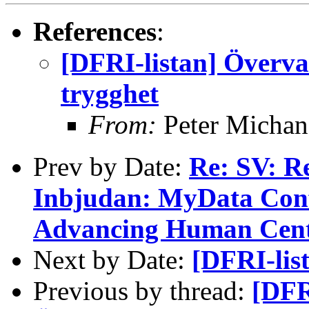
References
:
[DFRI-listan] Överv
trygghet
From:
Peter Michan
Prev by Date:
Re: SV: Re
Inbjudan: MyData Confe
Advancing Human Centr
Next by Date:
[DFRI-lis
Previous by thread:
[DFR