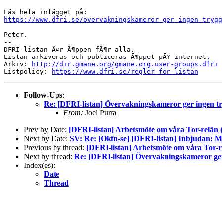
https://www.dfri.se/overvakningskameror-ger-ingen-trygg
Peter.

--

DFRI-listan Ã¤r Ã¶ppen fÃ¶r alla.

Listan arkiveras och publiceras Ã¶ppet pÃ¥ internet.

Arkiv: 
http://dir.gmane.org/gmane.org.user-groups.dfri
Listpolicy: 
https://www.dfri.se/regler-for-listan
Follow-Ups
:
Re: [DFRI-listan] Övervakningskameror ger ingen t
From:
Joel Purra
Prev by Date:
[DFRI-listan] Arbetsmöte om våra Tor-relän 
Next by Date:
SV: Re: [Okfn-se] [DFRI-listan] Inbjudan: 
Previous by thread:
[DFRI-listan] Arbetsmöte om våra Tor-r
Next by thread:
Re: [DFRI-listan] Övervakningskameror ger
Index(es):
Date
Thread