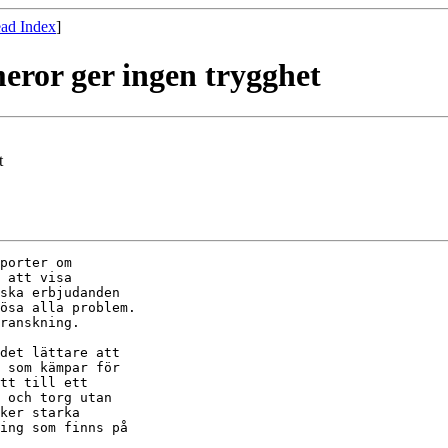
ad Index
]
ror ger ingen trygghet
t
porter om

 att visa

ska erbjudanden

ösa alla problem.

ranskning.

det lättare att

 som kämpar för

tt till ett

 och torg utan

ker starka

ing som finns på
