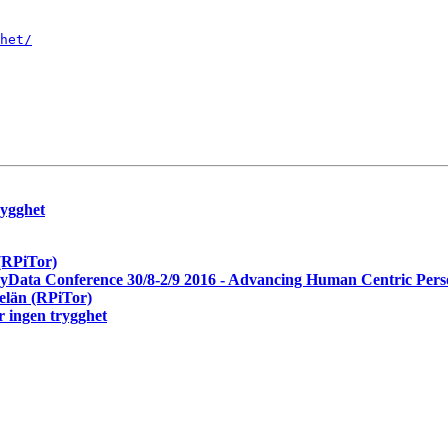
het/
rygghet
(RPiTor)
MyData Conference 30/8-2/9 2016 - Advancing Human Centric Pers
elän (RPiTor)
 ingen trygghet