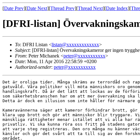
[
Date Prev
][
Date Next
][
Thread Prev
][
Thread Next
][
Date Index
][
Thre
[DFRI-listan] Övervakningskame
To
: DFRI Listan <
listan@xxxxxxxxxxxxx
>
Subject
: [DFRI-listan] Övervakningskameror ger ingen trygghe
From
: Peter Michanek <
peter@xxxxxxxxxxx
>
Date
: Mon, 11 Apr 2016 22:58:59 +0200
Authorized-sender
:
peter@xxxxxxxxxxx
Det är oroliga tider. Många skräms av terrordåd och rap
gatuvåld. Våra politiker vill möta människors oro genom
handlingskraft. Då är det lätt att lockas av de förföri
som säkerhetsbranschen har om att mer övervakning ska l
Detta är dock en illusion som inte håller för närmare g
Kameravännerna säger att kameror förhindrar brott, gör 
klara upp brott och gör att människor blir tryggare. Vi
mänskliga rättigheter menar istället att vi alla har rä
privatliv. Vi ska kunna röra oss fritt på stadens gator
att varje steg registreras. Den oro många nu känner väc
känslor och gör det svårt att ta till sig av den forskn
området.
