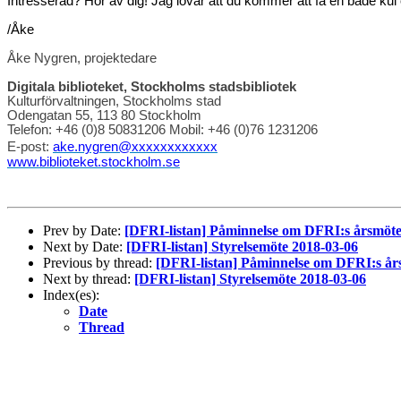
Intresserad? Hör av dig! Jag lovar att du kommer att få en både kul 
/Åke
Åke Nygren, projektedare
Digitala biblioteket, Stockholms stadsbibliotek
Kulturförvaltningen, Stockholms stad
Odengatan 55, 113 80 Stockholm
Telefon: +46 (0)8 50831206 Mobil: +46 (0)76 1231206
E-post:
ake.nygren@xxxxxxxxxxxx
www.biblioteket.stockholm.se
Prev by Date:
[DFRI-listan] Påminnelse om DFRI:s årsmöte 
Next by Date:
[DFRI-listan] Styrelsemöte 2018-03-06
Previous by thread:
[DFRI-listan] Påminnelse om DFRI:s års
Next by thread:
[DFRI-listan] Styrelsemöte 2018-03-06
Index(es):
Date
Thread