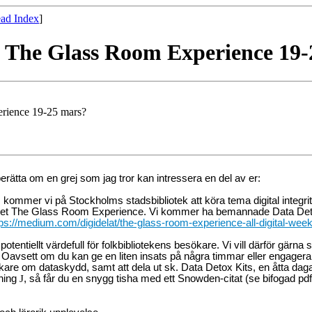
ad Index
]
 i The Glass Room Experience 19
erience 19-25 mars?
berätta om en grej som jag tror kan intressera en del av er:
er vi på Stockholms stadsbibliotek att köra tema digital integritet på
mnet The Glass Room Experience. Vi kommer ha bemannade Data Detox
tps://medium.com/digidelat/the-glass-room-experience-all-digital-w
iellt värdefull för folkbibliotekens besökare. Vi vill därför gärna sa
vsett om du kan ge en liten insats på några timmar eller engagera dig i 
are om dataskydd, samt att dela ut sk. Data Detox Kits, en åtta daga
dning
J
, så får du en snygg tisha med ett Snowden-citat (se bifogad pdf