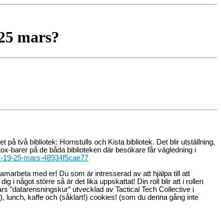
-25 mars?
 två bibliotek: Hornstulls och Kista bibliotek. Det blir utställning,
-barer på de båda biblioteken där besökare får vägledning i
eek-19-25-mars-48934f5cae77
marbeta med er! Du som är intresserad av att hjälpa till att
något större så är det lika uppskattat! Din roll blir att i rollen
rs ”datarensningskur” utvecklad av Tactical Tech Collective i
), lunch, kaffe och (såklart!) cookies! (som du denna gång inte