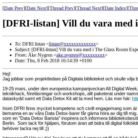
[
Date Prev
][
Date Next
][
Thread Prev
][
Thread Next
][
Date Index
][
Thre
[DFRI-listan] Vill du vara med
To
: DFRI listan <
listan@xxxxxxxxxxxxx
>
Subject
: [DFRI-listan] Vill du vara med i The Glass Room Exp
From
: Åke Nygren <
ake.nygren@xxxxxxxxx
>
Date
: Thu, 8 Feb 2018 16:14:39 +0100
Hej!
Jag jobbar som projektledare på Digitala biblioteket och skulle vilja 
19-25 mars, under den europeiska kampanjveckan All Digital Week, komm
teknikhack, föreläsningar och workshops, allt paketerat under na
dataskydd samt ett Data Detox Kit att ta med hem. Läs mer här:
ht
Inom DFRI finns mycket kompetens och civilt engagemang som är potent
bemanna en av våra Data Detox-barer får gärna höra av dig till mig. Oa
som en ”Data Detox Barista” inspirera och informera biblioteksbesök
Berlin. Som tack för hjälpen, förutom äran att bidra till digital folkbil
behöver tacka nej till ;))