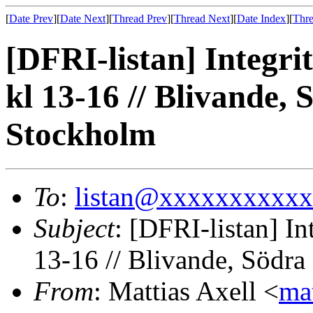
[
Date Prev
][
Date Next
][
Thread Prev
][
Thread Next
][
Date Index
][
Thre
[DFRI-listan] Integri
kl 13-16 // Blivande
Stockholm
To
:
listan@xxxxxxxxxx
Subject
: [DFRI-listan] In
13-16 // Blivande, Södr
From
: Mattias Axell <
ma