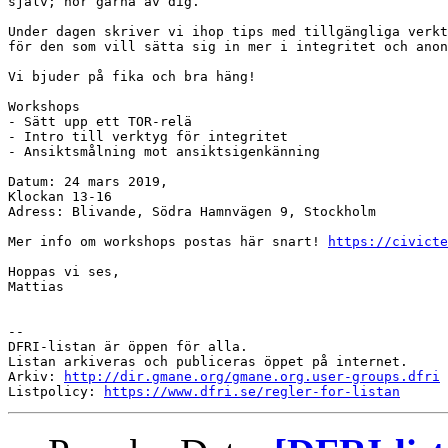
själv; hör gärna av dig.

Under dagen skriver vi ihop tips med tillgängliga verkt
för den som vill sätta sig in mer i integritet och anon
Vi bjuder på fika och bra häng!

Workshops

- Sätt upp ett TOR-relä

- Intro till verktyg för integritet

- Ansiktsmålning mot ansiktsigenkänning

Datum: 24 mars 2019,

Klockan 13-16

Adress: Blivande, Södra Hamnvägen 9, Stockholm

Mer info om workshops postas här snart! 
https://civicte
Hoppas vi ses,

Mattias

--

DFRI-listan är öppen för alla.

Listan arkiveras och publiceras öppet på internet.

Arkiv: 
http://dir.gmane.org/gmane.org.user-groups.dfri
Listpolicy: 
https://www.dfri.se/regler-for-listan