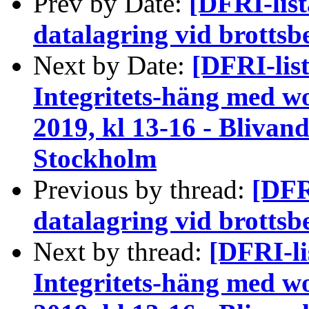
Prev by Date:
[DFRI-lis
datalagring vid brotts
Next by Date:
[DFRI-lis
Integritets-häng med w
2019, kl 13-16 - Bliva
Stockholm
Previous by thread:
[DFR
datalagring vid brotts
Next by thread:
[DFRI-li
Integritets-häng med w