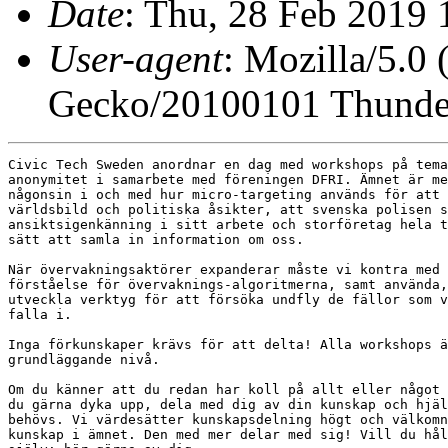
Date
: Thu, 28 Feb 2019
User-agent
: Mozilla/5.0
Gecko/20100101 Thunder
Civic Tech Sweden anordnar en dag med workshops på tema
anonymitet i samarbete med föreningen DFRI. Ämnet är me
någonsin i och med hur micro-targeting används för att 
världsbild och politiska åsikter, att svenska polisen s
ansiktsigenkänning i sitt arbete och storföretag hela t
sätt att samla in information om oss.

När övervakningsaktörer expanderar måste vi kontra med 
förståelse för övervaknings-algoritmerna, samt använda,
utveckla verktyg för att försöka undfly de fällor som v
falla i.

Inga förkunskaper krävs för att delta! Alla workshops ä
grundläggande nivå.

Om du känner att du redan har koll på allt eller något 
du gärna dyka upp, dela med dig av din kunskap och hjäl
behövs. Vi värdesätter kunskapsdelning högt och välkomn
kunskap i ämnet. Den med mer delar med sig! Vill du hål