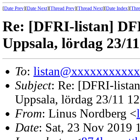
[
Date Prev
][
Date Next
][
Thread Prev
][
Thread Next
][
Date Index
][
Thre
Re: [DFRI-listan] DFR
Uppsala, lördag 23/11
To
:
listan@xxxxxxxxxx
Subject
: Re: [DFRI-listan
Uppsala, lördag 23/11 12
From
: Linus Nordberg <
Date
: Sat, 23 Nov 2019