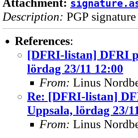
Attachment:
signature.a
Description:
PGP signature
References
:
[DFRI-listan] DFRI på
lördag 23/11 12:00
From:
Linus Nordb
Re: [DFRI-listan] DFR
Uppsala, lördag 23/1
From:
Linus Nordb