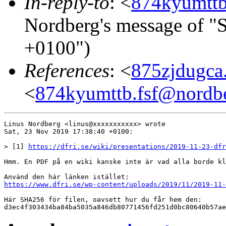
In-reply-to
: <
874kyumttb
Nordberg's message of "
+0100")
References
: <
875zjdugca
<
874kyumttb.fsf@nordbe
Linus Nordberg <linus@xxxxxxxxxxx> wrote

Sat, 23 Nov 2019 17:38:40 +0100:

> [1] 
https://dfri.se/wiki/presentations/2019-11-23-dfr
Hmm. En PDF på en wiki kanske inte är vad alla borde kl
https://www.dfri.se/wp-content/uploads/2019/11/2019-11-
Här SHA256 för filen, oavsett hur du får hem den:
