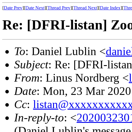
[
Date Prev
][
Date Next
][
Thread Prev
][
Thread Next
][
Date Index
][
Thre
Re: [DFRI-listan] Zo
To
: Daniel Lublin <
dani
Subject
: Re: [DFRI-lista
From
: Linus Nordberg <
Date
: Mon, 23 Mar 2020
Cc
:
listan@xxxxxxxxxx
In-reply-to
: <
2020032301
(Daniel Lublin's messag