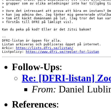
> grupper som av olika anledningar inte har tillgång ti
>

> Vore det intressant att prova att köra en instans? Om
> kan jag admina den. Jag tänker mig genererade uttalba
> tom ett käckt domännamn på lut. (Jag tror det kan var
> förstås till DFRI på lämligt vis).

Kan du peka på kod? Eller är det Jitsi bakom?

-- 

DFRI-listan är öppen för alla.

Listan arkiveras och publiceras öppet på internet.

Arkiv: 
https://lists.dfri.se/listan/
Listpolicy: 
https://www.dfri.se/regler-for-listan
Follow-Ups
:
Re: [DFRI-listan] Zo
From:
Daniel Lubli
References
: