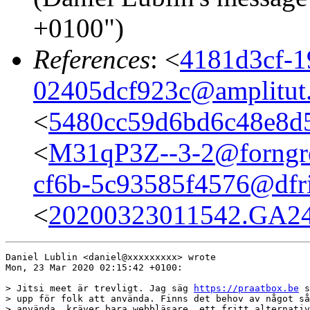
+0100")
References
: <
4181d3cf-1
02405dcf923c@amplitut
<
5480cc59d6bd6c48e8d5
<
M31qP3Z--3-2@forngr
cf6b-5c93585f4576@dfri
<
20200323011542.GA240
Daniel Lublin <daniel@xxxxxxxxx> wrote

Mon, 23 Mar 2020 02:15:42 +0100:

> Jitsi meet är trevligt. Jag säg 
https://praatbox.be
 s
> upp för folk att använda. Finns det behov av något så
> använda, kräver bara webbläsare, ett fritt alternativ