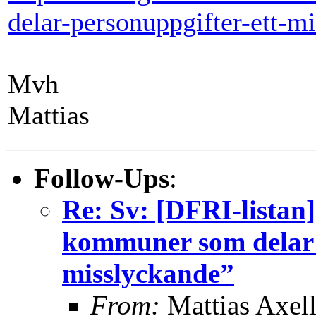
delar-personuppgifter-ett-m
Mvh
Mattias
Follow-Ups
:
Re: Sv: [DFRI-listan
kommuner som delar 
misslyckande”
From:
Mattias Axel