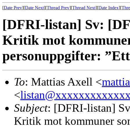
[
Date Prev
][
Date Next
][
Thread Prev
][
Thread Next
][
Date Index
][
Thre
[DFRI-listan] Sv: [DF
Kritik mot kommuner
personuppgifter: ”Et
To
: Mattias Axell <
matti
<
listan@xxxxxxxxxxxx
Subject
: [DFRI-listan] S
Kritik mot kommuner som