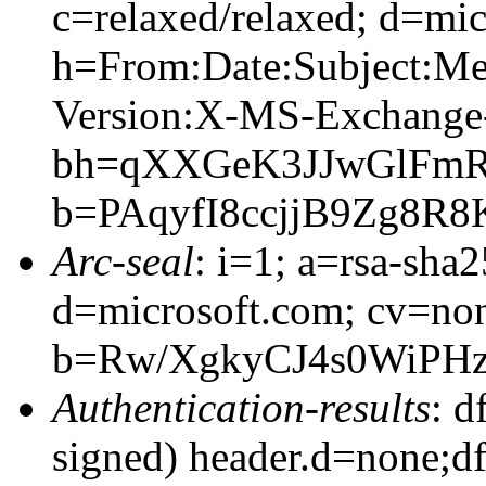
c=relaxed/relaxed; d=mic
h=From:Date:Subject:M
Version:X-MS-Exchang
bh=qXXGeK3JJwGlFmR
b=PAqyfI8ccjjB9Zg8
Arc-seal
: i=1; a=rsa-sha
d=microsoft.com; cv=no
b=Rw/XgkyCJ4s0WiPH
Authentication-results
: d
signed) header.d=none;d