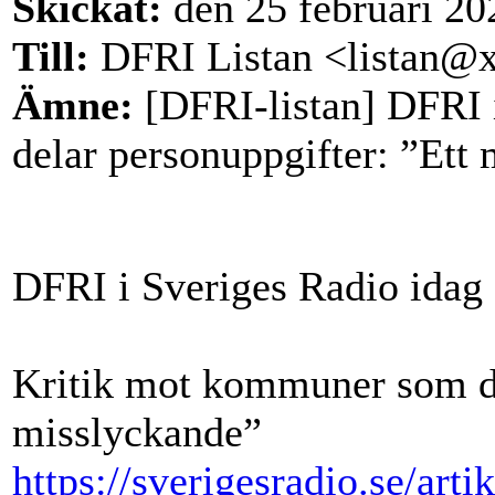
Skickat:
den 25 februari 20
Till:
DFRI Listan <listan@
Ämne:
[DFRI-listan] DFRI 
delar personuppgifter: ”Ett
DFRI i Sveriges Radio idag
Kritik mot kommuner som de
misslyckande”
https://sverigesradio.se/ar