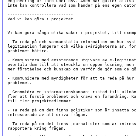
engineering är förbjudet osv. Även här gäller alltså 
inte kan kontrollera vad som händer på ens egen dator
---------------------------

Vad vi kan göra i projektet

---------------------------

Vi kan göra många olika saker i projektet, till exemp
- Ta reda på och sammanställa information om hur syst
legitimation fungerar och vilka svårigheterna är, för
problemet bättre.

- Kommunicera med existerande utgivare av e-legitimat
övertala dem till att utveckla en öppen lösning, men 
mer förståelse och kunskap om varför de gör som de gö
- Kommunicera med myndigheter för att ta reda på hur 
problemet.

- Genomföra en informationskampanj riktad till allmän
fler att förstå problemet och kräva en förändring. Ka
till fler projektmedlemmar.

- Ta reda på om det finns politiker som är insatta oc
intresserade av att driva frågan.

- Ta reda på om det finns journalister som är intress
rapportera kring frågan.
