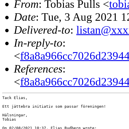
From
: Tobias Pulls <
tob
Date
: Tue, 3 Aug 2021 
Delivered-to
:
listan@xx
In-reply-to
:
<
f8a8a966cc7026d23944
References
:
<
f8a8a966cc7026d23944
Tack Elias,

Ett jättebra initiativ som passar föreningen!

Hälsningar,

Tobias
