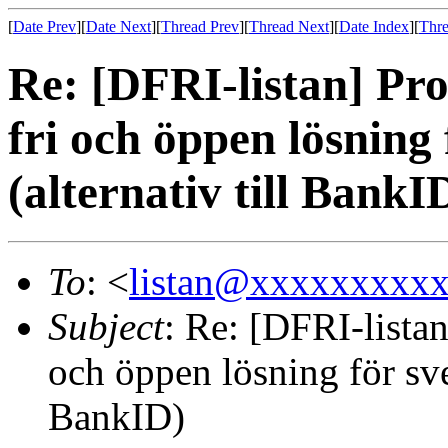
[
Date Prev
][
Date Next
][
Thread Prev
][
Thread Next
][
Date Index
][
Thre
Re: [DFRI-listan] Pro
fri och öppen lösning 
(alternativ till BankI
To
: <
listan@xxxxxxxxx
Subject
: Re: [DFRI-listan
och öppen lösning för sven
BankID)