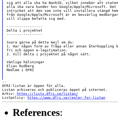
sig att alla ska ha BankID, vilket innebär att staten
alla ska vara kunder hos Google/Apple/Microsoft. Det 
intrycket att den som inte vill installera stängd hem
från Google/Apple/Microsoft är en besvärlig medborgar
vill slippa befatta sig med.

-----------------

Delta i projektet

-----------------

Svara gärna på detta mejl om du:

1. Har någon form av fråga eller annan återkoppling k
fri och öppen e-legitimation.

2. Vill delta i projektet på något sätt.

Vänliga hälsningar

Elias Rudberg

Medlem i DFRI

--

DFRI-listan är öppen för alla.

Listan arkiveras och publiceras öppet på internet.

Arkiv: 
https://lists.dfri.se/listan/
Listpolicy: 
https://www.dfri.se/regler-for-listan
References
: