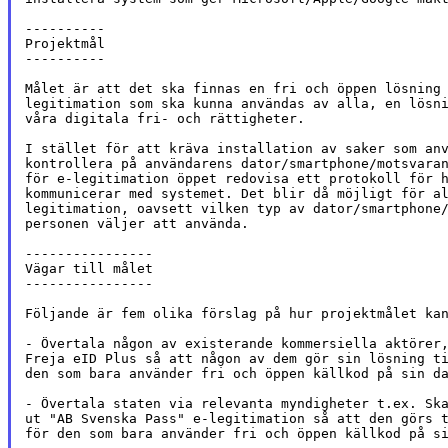
----------

Projektmål

----------

Målet är att det ska finnas en fri och öppen lösning 
legitimation som ska kunna användas av alla, en lösni
våra digitala fri- och rättigheter.

I stället för att kräva installation av saker som anv
kontrollera på användarens dator/smartphone/motsvaran
för e-legitimation öppet redovisa ett protokoll för h
kommunicerar med systemet. Det blir då möjligt för al
legitimation, oavsett vilken typ av dator/smartphone/
personen väljer att använda.

----------------

Vägar till målet

----------------

Följande är fem olika förslag på hur projektmålet kan
- Övertala någon av existerande kommersiella aktörer,
Freja eID Plus så att någon av dem gör sin lösning ti
den som bara använder fri och öppen källkod på sin da
- Övertala staten via relevanta myndigheter t.ex. Ska
ut "AB Svenska Pass" e-legitimation så att den görs t
för den som bara använder fri och öppen källkod på si