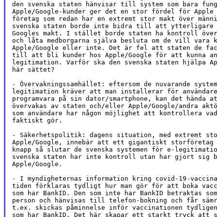
den svenska staten hänvisar till system som bara fung
Apple/Google-kunder ger det en stor fördel för Apple 
företag som redan har en extremt stor makt över männi
svenska staten borde inte bidra till att ytterligare 
Googles makt. I stället borde staten ha kontroll över
och låta medborgarna själva besluta om de vill vara k
Apple/Google eller inte. Det är fel att staten de fac
till att bli kunder hos Apple/Google för att kunna an
legitimation. Varför ska den svenska staten hjälpa Ap
här sättet?

- Övervakningssamhället: eftersom de nuvarande system
legitimation kräver att man installerar för användare
programvara på sin dator/smartphone, kan det hända at
övervakas av staten och/eller Apple/Google/andra aktö
som användare har någon möjlighet att kontrollera vad
faktiskt gör.

- Säkerhetspolitik: dagens situation, med extremt sto
Apple/Google, innebär att ett gigantiskt storföretag 
knapp så slutar de svenska systemen för e-legitimatio
svenska staten har inte kontroll utan har gjort sig b
Apple/Google.

- I myndigheternas information kring covid-19-vaccina
tiden förklaras tydligt hur man gör för att boka vacc
som har BankID. Den som inte har BankID betraktas som
person och hänvisas till telefon-bokning och får sämr
t.ex. skickas påminnelse inför vaccinationen tydligen
som har BankID. Det här skapar ett starkt tryck att s