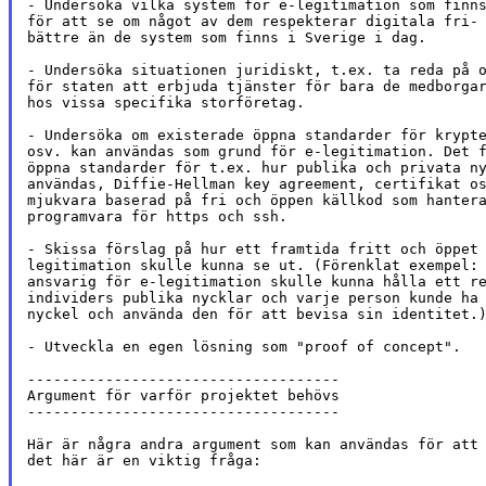
- Undersöka vilka system för e-legitimation som finns
för att se om något av dem respekterar digitala fri- 
bättre än de system som finns i Sverige i dag.

- Undersöka situationen juridiskt, t.ex. ta reda på o
för staten att erbjuda tjänster för bara de medborgar
hos vissa specifika storföretag.

- Undersöka om existerade öppna standarder för krypte
osv. kan användas som grund för e-legitimation. Det f
öppna standarder för t.ex. hur publika och privata ny
användas, Diffie-Hellman key agreement, certifikat os
mjukvara baserad på fri och öppen källkod som hantera
programvara för https och ssh.

- Skissa förslag på hur ett framtida fritt och öppet 
legitimation skulle kunna se ut. (Förenklat exempel: 
ansvarig för e-legitimation skulle kunna hålla ett re
individers publika nycklar och varje person kunde ha 
nyckel och använda den för att bevisa sin identitet.)
- Utveckla en egen lösning som "proof of concept".

------------------------------------

Argument för varför projektet behövs

------------------------------------

Här är några andra argument som kan användas för att 
det här är en viktig fråga:
