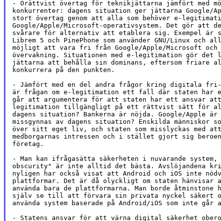
- Orättvist övertag för teknikjättarna jämfört med mö
konkurrenter: dagens situation ger jättarna Google/Ap
stort övertag genom att alla som behöver e-legitimati
Google/Apple/Microsoft-operativsystem. Det gör att de
svårare för alternativ att etablera sig. Exempel är s
Librem 5 och PinePhone som använder GNU/Linux och all
möjligt att vara fri från Google/Apple/Microsoft och 
övervakning. Situationen med e-legitimation gör det l
jättarna att behålla sin dominans, eftersom friare al
konkurrera på den punkten.

- Jämfört med en del andra frågor kring digitala fri-
är frågan om e-legitimation ett fall där staten har e
går att argumentera för att staten har ett ansvar att
legitimation tillgängligt på ett rättvist sätt för al
dagens situation? Bankerna är nöjda. Google/Apple är 
missgynnas av dagens situation? Enskilda människor so
över sitt eget liv, och staten som misslyckas med att
medborgarnas intressen och i stället gjort sig beroen
företag.

- Man kan ifrågasätta säkerheten i nuvarande system, 
obscurity" är inte alltid det bästa. Avslöjandena kri
nyligen har också visat att Android och iOS inte nödv
plattformar. Det är då olyckligt om staten hänvisar a
använda bara de plattformarna. Man borde åtminstone h
själv se till att förvara sin privata nyckel säkert o
använda system baserade på Android/iOS som inte går a
- Statens ansvar för att värna digital säkerhet obero