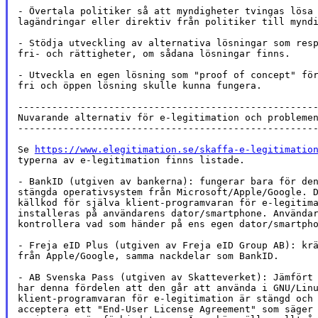
- Övertala politiker så att myndigheter tvingas lösa 
lagändringar eller direktiv från politiker till myndi
- Stödja utveckling av alternativa lösningar som resp
fri- och rättigheter, om sådana lösningar finns.

- Utveckla en egen lösning som "proof of concept" för
fri och öppen lösning skulle kunna fungera.

-----------------------------------------------------
Nuvarande alternativ för e-legitimation och problemen
-----------------------------------------------------
Se 
https://www.elegitimation.se/skaffa-e-legitimatio
typerna av e-legitimation finns listade.

- BankID (utgiven av bankerna): fungerar bara för den
stängda operativsystem från Microsoft/Apple/Google. D
källkod för själva klient-programvaran för e-legitima
installeras på användarens dator/smartphone. Användar
kontrollera vad som händer på ens egen dator/smartpho
- Freja eID Plus (utgiven av Freja eID Group AB): krä
från Apple/Google, samma nackdelar som BankID.

- AB Svenska Pass (utgiven av Skatteverket): Jämfört 
har denna fördelen att den går att använda i GNU/Linu
klient-programvaran för e-legitimation är stängd och 
acceptera ett "End-User License Agreement" som säger 