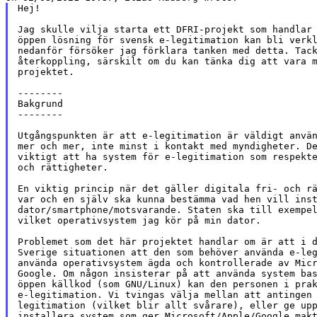
Hej!

Jag skulle vilja starta ett DFRI-projekt som handlar 
öppen lösning för svensk e-legitimation kan bli verkl
nedanför försöker jag förklara tanken med detta. Tack
återkoppling, särskilt om du kan tänka dig att vara m
projektet.

--------

Bakgrund

--------

Utgångspunkten är att e-legitimation är väldigt använ
mer och mer, inte minst i kontakt med myndigheter. De
viktigt att ha system för e-legitimation som respekte
och rättigheter.

En viktig princip när det gäller digitala fri- och rä
var och en själv ska kunna bestämma vad hen vill inst
dator/smartphone/motsvarande. Staten ska till exempel
vilket operativsystem jag kör på min dator.

Problemet som det här projektet handlar om är att i d
Sverige situationen att den som behöver använda e-leg
använda operativsystem ägda och kontrollerade av Micr
Google. Om någon insisterar på att använda system bas
öppen källkod (som GNU/Linux) kan den personen i prak
e-legitimation. Vi tvingas välja mellan att antingen 
legitimation (vilket blir allt svårare), eller ge upp
installera system som ger Microsoft/Apple/Google makt