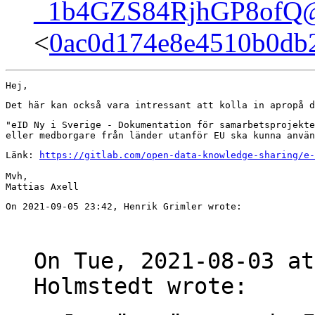
_1b4GZS84RjhGP8ofQ@
<
0ac0d174e8e4510b0db2
Hej,
Det här kan också vara intressant att kolla in apropå d
"eID Ny i Sverige - Dokumentation för samarbetsprojekte
eller medborgare från länder utanför EU ska kunna anvä
Länk: 
https://gitlab.com/open-data-knowledge-sharing/e-
Mvh,

On 2021-09-05 23:42, Henrik Grimler wrote:
On Tue, 2021-08-03 at