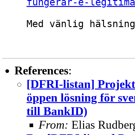
fungerar-e-legitim
References
:
[DFRI-listan] Projekt
öppen lösning för sve
till BankID)
From:
Elias Rudber