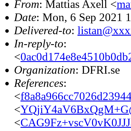
From
: Mattias Axell <
ma
Date
: Mon, 6 Sep 2021 
Delivered-to
:
listan@xx
In-reply-to
:
<
0ac0d174e8e4510b0db2
Organization
: DFRI.se
References
:
<
f8a8a966cc7026d23944
<
YQjiY4aV6BxQgM+G@o
<
CAG9Fz+vscV0vK0JJJ