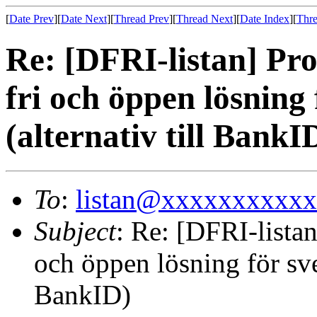
[
Date Prev
][
Date Next
][
Thread Prev
][
Thread Next
][
Date Index
][
Thre
Re: [DFRI-listan] Pro
fri och öppen lösning 
(alternativ till BankI
To
:
listan@xxxxxxxxxx
Subject
: Re: [DFRI-listan
och öppen lösning för sven
BankID)