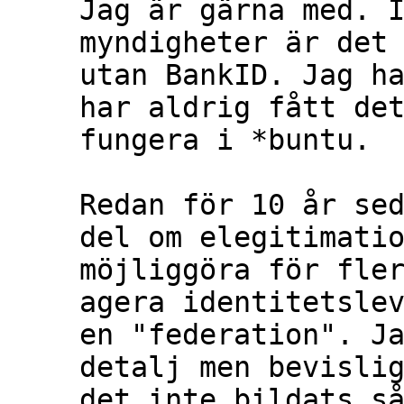
Jag är gärna med. I
myndigheter är det 
utan BankID. Jag ha
har aldrig fått det
fungera i *buntu.

Redan för 10 år sed
del om elegitimatio
möjliggöra för fler
agera identitetslev
en "federation". Ja
detalj men bevislig
det inte bildats så