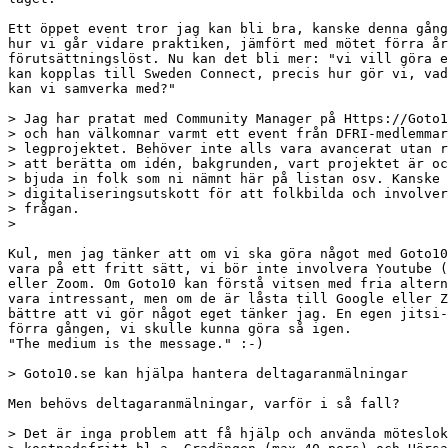
Ett öppet event tror jag kan bli bra, kanske denna gång
hur vi går vidare praktiken, jämfört med mötet förra år
förutsättningslöst. Nu kan det bli mer: "vi vill göra e
kan kopplas till Sweden Connect, precis hur gör vi, vad
kan vi samverka med?"

> Jag har pratat med Community Manager på Https://Goto1
> och han välkomnar varmt ett event från DFRI-medlemmar
> legprojektet. Behöver inte alls vara avancerat utan r
> att berätta om idén, bakgrunden, vart projektet är oc
> bjuda in folk som ni nämnt här på listan osv. Kanske 
> digitaliseringsutskott för att folkbilda och involver
> frågan. 

> 

Kul, men jag tänker att om vi ska göra något med Goto10
vara på ett fritt sätt, vi bör inte involvera Youtube (
eller Zoom. Om Goto10 kan förstå vitsen med fria altern
vara intressant, men om de är låsta till Google eller Z
bättre att vi gör något eget tänker jag. En egen jitsi-
förra gången, vi skulle kunna göra så igen.

"The medium is the message." :-)

> Goto10.se kan hjälpa hantera deltagaranmälningar

Men behövs deltagaranmälningar, varför i så fall?

> Det är inga problem att få hjälp och använda möteslok