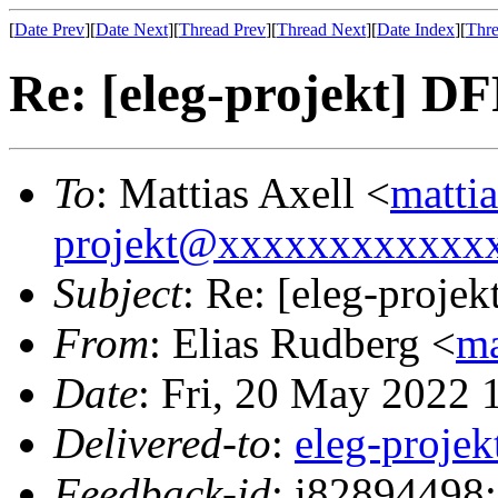
[
Date Prev
][
Date Next
][
Thread Prev
][
Thread Next
][
Date Index
][
Thre
Re: [eleg-projekt] D
To
: Mattias Axell <
matti
projekt@xxxxxxxxxxxx
Subject
: Re: [eleg-proje
From
: Elias Rudberg <
m
Date
: Fri, 20 May 2022
Delivered-to
:
eleg-proj
Feedback-id
: i82894498: