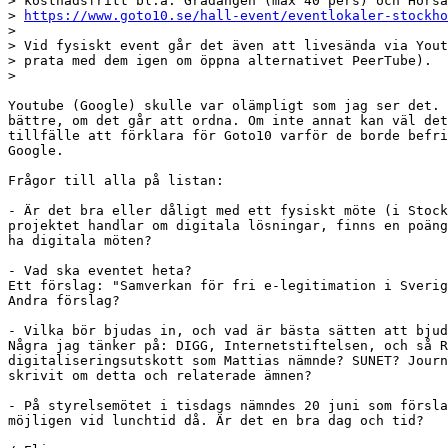
> kostnadsfritt bl.a. Gradängen (max 40 pers) och Hörsa
> 
https://www.goto10.se/hall-event/eventlokaler-stockho
> 

> Vid fysiskt event går det även att livesända via Yout
> prata med dem igen om öppna alternativet PeerTube).

> 

Youtube (Google) skulle var olämpligt som jag ser det. 
bättre, om det går att ordna. Om inte annat kan väl det
tillfälle att förklara för Goto10 varför de borde befri
Google.

Frågor till alla på listan:

- Är det bra eller dåligt med ett fysiskt möte (i Stock
projektet handlar om digitala lösningar, finns en poäng
ha digitala möten?

- Vad ska eventet heta?

Ett förslag: "Samverkan för fri e-legitimation i Sverig
Andra förslag?

- Vilka bör bjudas in, och vad är bästa sätten att bjud
Några jag tänker på: DIGG, Internetstiftelsen, och så R
digitaliseringsutskott som Mattias nämnde? SUNET? Journ
skrivit om detta och relaterade ämnen?

- På styrelsemötet i tisdags nämndes 20 juni som försla
möjligen vid lunchtid då. Är det en bra dag och tid?
