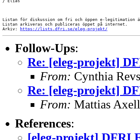
/ Elias

Listan för diskussion om fri och öppen e-legitimation ä
Listan arkiveras och publiceras öppet på internet.

Arkiv: 
https://lists.dfri.se/eleg-projekt/
Follow-Ups
:
Re: [eleg-projekt] D
From:
Cynthia Rev
Re: [eleg-projekt] D
From:
Mattias Axel
References
:
[eleg-projekt] DFRI 