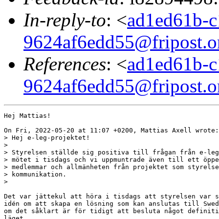
In-reply-to
: <
ad1ed61b-c
9624af6edd55@fripost.o
References
: <
ad1ed61b-c
9624af6edd55@fripost.o
Hej Mattias!

On Fri, 2022-05-20 at 11:07 +0200, Mattias Axell wrote:

> Hej e-leg-projektet!

> 

> Styrelsen ställde sig positiva till frågan från e-leg
> mötet i tisdags och vi uppmuntrade även till ett öppe
> medlemmar och allmänheten från projektet som styrelse
> kommunikation.

> 

Det var jättekul att höra i tisdags att styrelsen var s
idén om att skapa en lösning som kan anslutas till Swed
om det såklart är för tidigt att besluta något definiti
läget.
