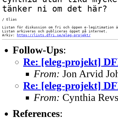
tänker ni om det här?
/ Elias

Listan för diskussion om fri och öppen e-legitimation ä
Listan arkiveras och publiceras öppet på internet.

Arkiv: 
https://lists.dfri.se/eleg-projekt/
Follow-Ups
:
Re: [eleg-projekt] D
From:
Jon Arvid Jo
Re: [eleg-projekt] D
From:
Cynthia Rev
References
: