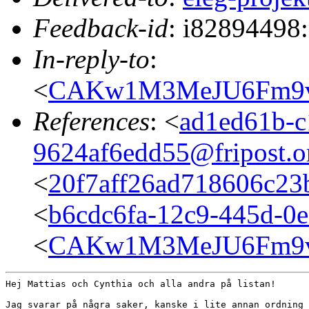
Feedback-id
: i82894498:
In-reply-to
:
<
CAKw1M3MeJU6Fm9vU
References
: <
ad1ed61b-c
9624af6edd55@fripost.o
<
20f7aff26ad718606c23
<
b6cdc6fa-12c9-445d-0e
<
CAKw1M3MeJU6Fm9vU
Hej Mattias och Cynthia och alla andra på listan!

Jag svarar på några saker, kanske i lite annan ordning 