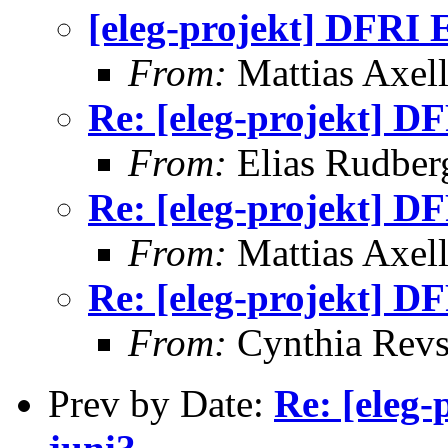
[eleg-projekt] DFRI 
From:
Mattias Axel
Re: [eleg-projekt] D
From:
Elias Rudber
Re: [eleg-projekt] D
From:
Mattias Axel
Re: [eleg-projekt] D
From:
Cynthia Rev
Prev by Date:
Re: [eleg