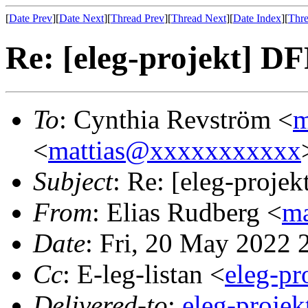
[
Date Prev
][
Date Next
][
Thread Prev
][
Thread Next
][
Date Index
][
Thre
Re: [eleg-projekt] D
To
: Cynthia Revström <
m
<
mattias@xxxxxxxxxxx
Subject
: Re: [eleg-proje
From
: Elias Rudberg <
m
Date
: Fri, 20 May 2022
Cc
: E-leg-listan <
eleg-p
Delivered-to
:
eleg-proj