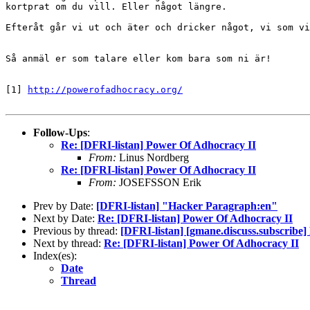
kortprat om du vill. Eller något längre.

Efteråt går vi ut och äter och dricker något, vi som vi
Så anmäl er som talare eller kom bara som ni är!

[1] 
http://powerofadhocracy.org/
Follow-Ups
:
Re: [DFRI-listan] Power Of Adhocracy II
From:
Linus Nordberg
Re: [DFRI-listan] Power Of Adhocracy II
From:
JOSEFSSON Erik
Prev by Date:
[DFRI-listan] "Hacker Paragraph:en"
Next by Date:
Re: [DFRI-listan] Power Of Adhocracy II
Previous by thread:
[DFRI-listan] [gmane.discuss.subscribe
Next by thread:
Re: [DFRI-listan] Power Of Adhocracy II
Index(es):
Date
Thread