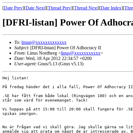
[
Date Prev
][
Date Next
][
Thread Prev
][
Thread Next
][
Date Index
][
Thre
[DFRI-listan] Power Of Adhocra
To
:
listan@xxxxxxxxxxxxx
Subject
: [DFRI-listan] Power Of Adhocracy II
From
: Linus Nordberg <
linus@xxxxxxxxxxx
>
Date
: Wed, 18 Apr 2012 22:34:57 +0200
User-agent
: Gnus/5.13 (Gnus v5.13)
Hej listan!

På fredag händer det i alla fall, Power Of Adhocracy II
.SE har fått fram både lokal (Ringvägen 100) och en ans
står som värd för evenemanget. Tack!

Vi hoppas på att 15:00 till 20:00 skall fungera för .SE
spikas imorgon.

Nu är frågan vad vi skall göra. Jag skulle gärna se lit
anmälde sig att prata om något de är intresserade av. B