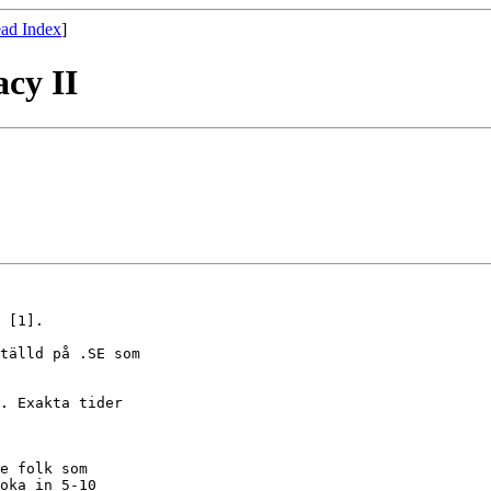
ad Index
]
cy II
 [1].

tälld på .SE som

. Exakta tider

e folk som

oka in 5-10
