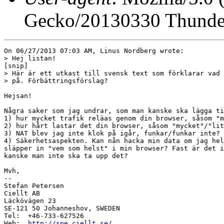
Gecko/20130330 Thunder
On 06/27/2013 07:03 AM, Linus Nordberg wrote:

> Hej listan!

[snip]

> Här är ett utkast till svensk text som förklarar vad 
> på. Förbättringsförslag?

Hejsan!

Några saker som jag undrar, som man kanske ska lägga ti
1) hur mycket trafik reläas genom din browser, såsom "m
2) hur hårt lastar det din browser, såsom "mycket"/"lit
3) NAT blev jag inte klok på igår, funkar/funkar inte?

4) Säkerhetsaspekten. Kan nån hacka min data om jag hel
släpper in "vem som helst" i min browser? Fast är det i
kanske man inte ska ta upp det?

Mvh,

-- 

Stefan Petersen

Ciellt AB

Läckövägen 23

SE-121 50 Johanneshov, SWEDEN

Tel:  +46-733-627526

Web:  
http://spe.ciellt.se/