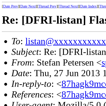
[
Date Prev
][
Date Next
][
Thread Prev
][
Thread Next
][
Date Index
][
Thre
Re: [DFRI-listan] Fl
To
:
listan@xxxxxxxxxx
Subject
: Re: [DFRI-lista
From
: Stefan Petersen <
Date
: Thu, 27 Jun 2013 
In-reply-to
: <
87hagk9mcc
References
: <
87hagk9mcc
User-agent
: Mozilla/5.0 