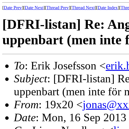
[
Date Prev
][
Date Next
][
Thread Prev
][
Thread Next
][
Date Index
][
Thre
[DFRI-listan] Re: An
uppenbart (men inte 
To
: Erik Josefsson <
erik
Subject
: [DFRI-listan] R
uppenbart (men inte för 
From
: 19x20 <
jonas@xx
Date
: Mon, 16 Sep 2013