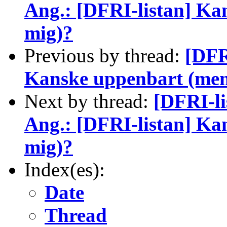
Ang.: [DFRI-listan] Ka
mig)?
Previous by thread:
[DFR
Kanske uppenbart (men 
Next by thread:
[DFRI-li
Ang.: [DFRI-listan] Ka
mig)?
Index(es):
Date
Thread