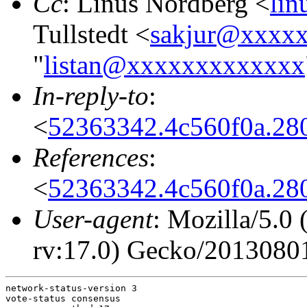
Cc
: Linus Nordberg <
li
Tullstedt <
sakjur@xxxx
"
listan@xxxxxxxxxxxxx
In-reply-to
:
<
52363342.4c560f0a.28
References
:
<
52363342.4c560f0a.28
User-agent
: Mozilla/5.
rv:17.0) Gecko/20130801
network-status-version 3

vote-status consensus
