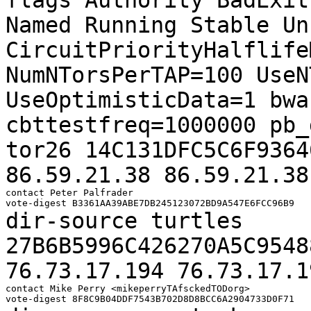
Named Running Stable
Un
CircuitPriorityHalflife
NumNTorsPerTAP=100
UseN
UseOptimisticData=1 bwa
cbttestfreq=1000000
pb
tor26 14C131DFC5C6F9364
86.59.21.38
86.59.21.38
contact Peter Palfrader

dir-source turtles
27B6B5996C426270A5C9548
76.73.17.194
76.73.17.1
contact Mike Perry <mikeperryTAfsckedTODorg>
