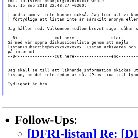
Emil Tullstedt <sakjur@xxxxxxxxx> wrote

Sun, 15 Sep 2013 22:48:27 +0200:

| andra som vi inte känner också. Jag tror att vi kan
| förtydliga att listan inte är särskilt anonym eller
Jag håller med. Välkommen-medlem-brevet säger såhär s
--8<---------------cut here---------------start------
Gå med vår öppna diskussionslista genom att mejla

listan+subscribe@xxxxxxxxxxxxx. Listan arkiveras och 
på internet.

--8<---------------cut here---------------end--------
Jag skall se till att liknande information skickas ut
listan, om det inte redan är så. (Plus fixa till typo
Tydlighet är bra.

Follow-Ups
:
[DFRI-listan] Re: [D