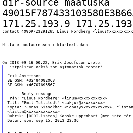
dir-source maatuska
49015F787433103580E3B66
171.25.193.9 171.25.193
contact 4096R/23291265 Linus Nordberg <linus@xxxxxxxxxx
Hitta e-postadressen i klartextleken.

Listpolicyn också som ajtomatisk footer?

Erik Josefsson

BE GSM: +32484082063

SE GSM: +46707696567

----- Reply message -----

Från: "Linus Nordberg" <linus@xxxxxxxxxxx>

Till: "Emil Tullstedt" <sakjur@xxxxxxxxx>

Kopia: "Jonas Sissokho" <jonas@xxxxxxxxxxxx>, "listan
<listan@xxxxxxxxxxxxx>

Rubrik: [DFRI-listan] Kanske uppenbart (men inte för 
Datum: sön, sep 15, 2013 23:36
