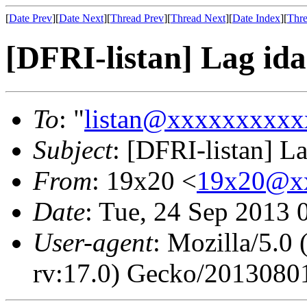
[
Date Prev
][
Date Next
][
Thread Prev
][
Thread Next
][
Date Index
][
Thre
[DFRI-listan] Lag id
To
: "
listan@xxxxxxxxxx
Subject
: [DFRI-listan] L
From
: 19x20 <
19x20@x
Date
: Tue, 24 Sep 2013
User-agent
: Mozilla/5.
rv:17.0) Gecko/20130801