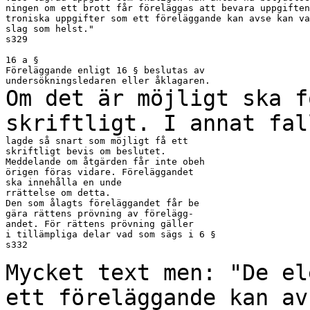
ningen om ett brott får föreläggas att bevara uppgiften
troniska uppgifter som ett föreläggande kan avse kan va
slag som helst."

s329

16 a §

Föreläggande enligt 16 § beslutas av

Om det är möjligt ska f
skriftligt. I annat fa
lagde så snart som möjligt få ett

skriftligt bevis om beslutet.

Meddelande om åtgärden får inte obeh

örigen föras vidare. Föreläggandet

ska innehålla en unde

rrättelse om detta.

Den som ålagts föreläggandet får be

gära rättens prövning av förelägg-

andet. För rättens prövning gäller

i tillämpliga delar vad som sägs i 6 §

s332

Mycket text men: "De el
ett föreläggande kan
av