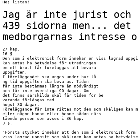
Hej listan!

Jag är inte jurist och 
439 sidorna men... det
medborgarnas intresse o
27 kap.

16 §

Den som i elektronisk form innehar en viss lagrad uppgi
kan antas ha betydelse för utredningen

om ett brott får föreläggas att bevara

uppgiften.

I föreläggandet ska anges under hur lå

ng tid uppgiften ska bevaras. Tiden

får inte bestämmas längre än nödvändigt

och får inte överstiga 90 dagar. Om

det finns särskilda skäl får tiden för be

varande förlängas med

högst 30 dagar.

Föreläggande får inte riktas mot den som skäligen kan m
eller någon honom eller henne sådan närs

tående person som avses i 36 kap.

3 §.

"Första stycket innebär att den som i elektronisk form 
viss lagrad uppgift som skäligen kan antas ha betydelse