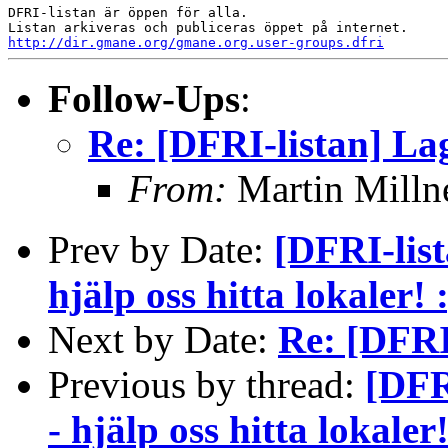
DFRI-listan är öppen för alla.

http://dir.gmane.org/gmane.org.user-groups.dfri
Follow-Ups
:
Re: [DFRI-listan] La
From:
Martin Milln
Prev by Date:
[DFRI-lis
hjälp oss hitta lokaler
Next by Date:
Re: [DFRI
Previous by thread:
[DFR
- hjälp oss hitta lokale