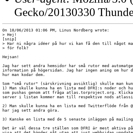
Gecko/20130330 Thunder
On 10/06/2013 01:06 PM, Linus Nordberg wrote:

> Hej!

[snip]

> Har ni några idéer på hur vi kan få den till något ma
> för folk?

Hejsan!

Jag har sett andra hemsidor har små rutor med automatge
information på högersidan. Jag har ingen aning om hur d
hur man kodar dem.

Som "små rutor" (särskrivning avsiktlig) skulle man kun
1) Man skulle kunna ha en lista med DFRI:s noder och hu
som pushas genom att fråga atlas.torproject.org. Klicka
server i listan kommer man till respektive nods atlassi
2) Man skulle kunna ha en lista med Twitterflöde från @
har jag sett andra göra.

3) Kanske en lista med de 5 senaste inläggen på mailing
Det är väl dessa tre ställen som DFRI är mest aktiva på
visa att det händer nåt utan att just webbsidan uppdate