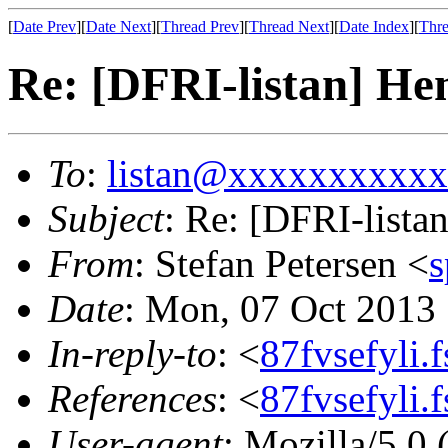
[
Date Prev
][
Date Next
][
Thread Prev
][
Thread Next
][
Date Index
][
Thre
Re: [DFRI-listan] He
To
:
listan@xxxxxxxxxx
Subject
: Re: [DFRI-lista
From
: Stefan Petersen <
Date
: Mon, 07 Oct 2013
In-reply-to
: <
87fvsefyli.
References
: <
87fvsefyli.
User-agent
: Mozilla/5.0 