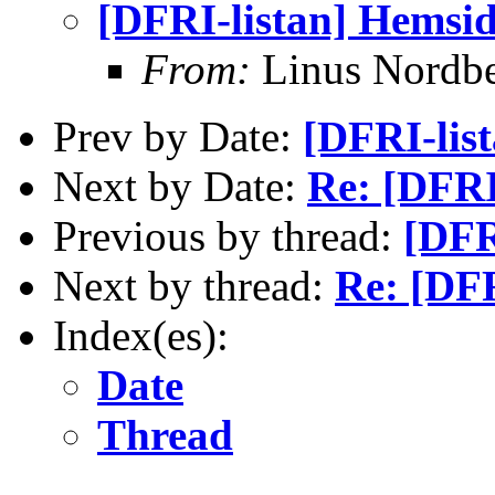
[DFRI-listan] Hemsi
From:
Linus Nordb
Prev by Date:
[DFRI-lis
Next by Date:
Re: [DFRI
Previous by thread:
[DFR
Next by thread:
Re: [DF
Index(es):
Date
Thread