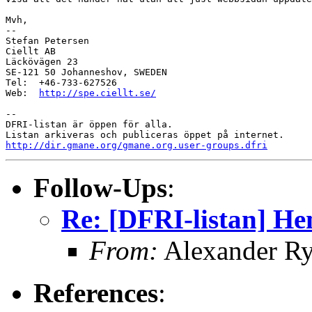
Mvh,

-- 

Stefan Petersen

Ciellt AB

Läckövägen 23

SE-121 50 Johanneshov, SWEDEN

Tel:  +46-733-627526

Web:  
http://spe.ciellt.se/
-- 

DFRI-listan är öppen för alla.

http://dir.gmane.org/gmane.org.user-groups.dfri
Follow-Ups
:
Re: [DFRI-listan] H
From:
Alexander Ry
References
: