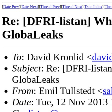
[
Date Prev
][
Date Next
][
Thread Prev
][
Thread Next
][
Date Index
][
Thre
Re: [DFRI-listan] Wh
GlobaLeaks
To
: David Kronlid <
dav
Subject
: Re: [DFRI-lista
GlobaLeaks
From
: Emil Tullstedt <
s
Date
: Tue, 12 Nov 2013