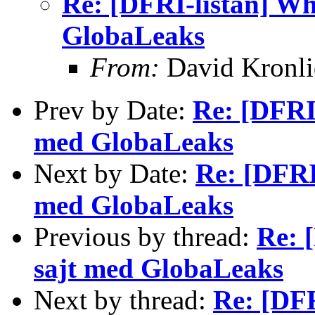
Re: [DFRI-listan] Wh
GlobaLeaks
From:
David Kronli
Prev by Date:
Re: [DFRI-
med GlobaLeaks
Next by Date:
Re: [DFRI
med GlobaLeaks
Previous by thread:
Re: 
sajt med GlobaLeaks
Next by thread:
Re: [DFR