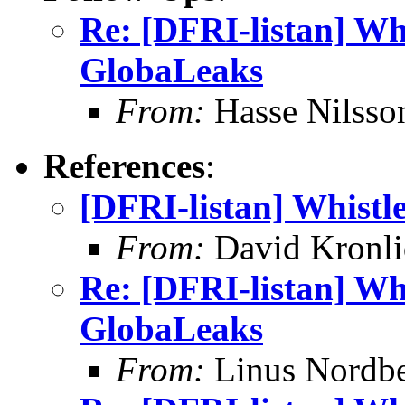
Re: [DFRI-listan] Wh
GlobaLeaks
From:
Hasse Nilsso
References
:
[DFRI-listan] Whistl
From:
David Kronli
Re: [DFRI-listan] Wh
GlobaLeaks
From:
Linus Nordb