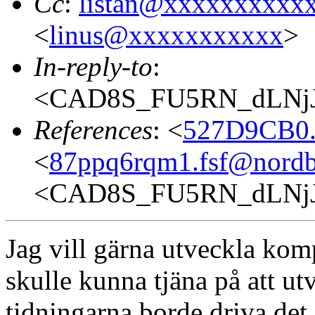
Cc
:
listan@xxxxxxxxxx
<
linus@xxxxxxxxxxx
>
In-reply-to
:
<CAD8S_FU5RN_dLNjJ
References
: <
527D9CB0.
<
87ppq6rqm1.fsf@nordb
<CAD8S_FU5RN_dLNjJ
Jag vill gärna utveckla ko
skulle kunna tjäna på att ut
tidningarna borde driva det 