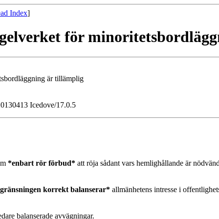
ad Index
]
elverket för minoritetsbordläggn
sbordläggning är tillämplig
/20130413 Icedove/17.0.5
som
*enbart rör förbud*
att röja sådant vars hemlighållande är nödvänd
egränsningen
korrekt balanserar*
allmänhetens intresse i offentlighets
redare balanserade avvägningar.