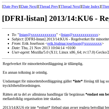
[
Date Prev
][
Date Next
][
Thread Prev
][
Thread Next
][
Date Index
][
Thre
[DFRI-listan] 2013/14:KU6 - Reg
To
: "
listan@xxxxxxxxxxxxx
" <
listan@xxxxxxxxxxxxx
>
Subject
: [DFRI-listan] 2013/14:KU6 - Regelverket för minoritet
From
: Erik Josefsson <
erik.hjalmar.josefsson@xxxxxxxxx
>
Date
: Thu, 21 Nov 2013 10:04:14 +0100
User-agent
: Mozilla/5.0 (X11; Linux x86_64; rv:17.0) Gecko
Regelverket för minoritetsbordläggning är tillämplig.
En annan tolkning är orimlig.
Undantaget för minoritetsbordläggning gäller
*inte*
förslag till lag 
tryckfrihetsförordningen.
Rätten att ta del av allmänna handlingar får begränsas
*endast om b
mellanfolklig organisation inte skadas.
2013/14:KU6 rör inte *enbart* förbud utan avser reglera betydligt b