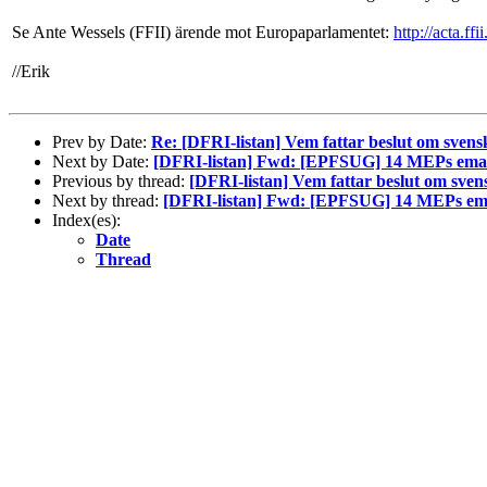
Se Ante Wessels (FFII) ärende mot Europaparlamentet:
http://acta.ff
//Erik
Prev by Date:
Re: [DFRI-listan] Vem fattar beslut om svens
Next by Date:
[DFRI-listan] Fwd: [EPFSUG] 14 MEPs emails
Previous by thread:
[DFRI-listan] Vem fattar beslut om sven
Next by thread:
[DFRI-listan] Fwd: [EPFSUG] 14 MEPs email
Index(es):
Date
Thread