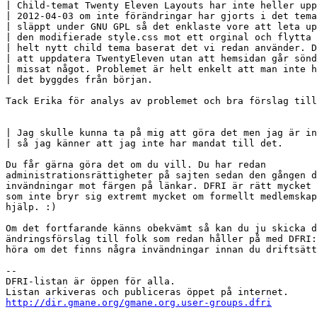
| Child-temat Twenty Eleven Layouts har inte heller upp
| 2012-04-03 om inte förändringar har gjorts i det tema
| släppt under GNU GPL så det enklaste vore att leta up
| den modifierade style.css mot ett orginal och flytta 
| helt nytt child tema baserat det vi redan använder. D
| att uppdatera TwentyEleven utan att hemsidan går sönd
| missat något. Problemet är helt enkelt att man inte h
| det byggdes från början.

Tack Erika för analys av problemet och bra förslag till
| Jag skulle kunna ta på mig att göra det men jag är in
| så jag känner att jag inte har mandat till det.

Du får gärna göra det om du vill. Du har redan

administrationsrättigheter på sajten sedan den gången d
invändningar mot färgen på länkar. DFRI är rätt mycket 
som inte bryr sig extremt mycket om formellt medlemskap
hjälp. :)

Om det fortfarande känns obekvämt så kan du ju skicka d
ändringsförslag till folk som redan håller på med DFRI:
höra om det finns några invändningar innan du driftsätt
-- 

DFRI-listan är öppen för alla.

http://dir.gmane.org/gmane.org.user-groups.dfri