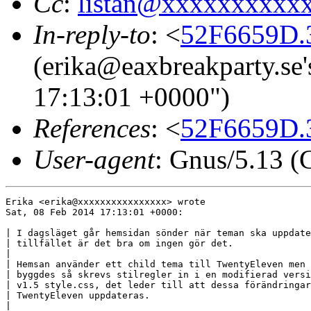
Cc
:
listan@xxxxxxxxxx
In-reply-to
: <
52F6659D.3
(erika@eaxbreakparty.se'
17:13:01 +0000")
References
: <
52F6659D.3
User-agent
: Gnus/5.13 (
Erika <erika@xxxxxxxxxxxxxxxx> wrote

Sat, 08 Feb 2014 17:13:01 +0000:

| I dagsläget går hemsidan sönder när teman ska uppdate
| tillfället är det bra om ingen gör det.

| 

| Hemsan använder ett child tema till TwentyEleven men 
| byggdes så skrevs stilregler in i en modifierad versi
| v1.5 style.css, det leder till att dessa förändringar
| TwentyEleven uppdateras.

| 
