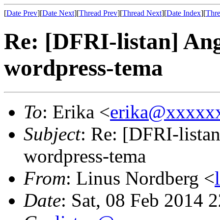
[
Date Prev
][
Date Next
][
Thread Prev
][
Thread Next
][
Date Index
][
Thre
Re: [DFRI-listan] An
wordpress-tema
To
: Erika <
erika@xxxxx
Subject
: Re: [DFRI-lista
wordpress-tema
From
: Linus Nordberg <
Date
: Sat, 08 Feb 2014 