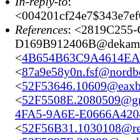
In-reply-to
:
<004201cf24e7$343e7ef
References
: <2819C255
D169B912406B@dekami
<
4B654B63C9A4614EA1
<
87a9e58y0n.fsf@nordbe
<
52F53646.10609@eaxbr
<
52F5508E.2080509@g
4FA5-9A6E-E0666A4204
<
52F56B31.1030108@res