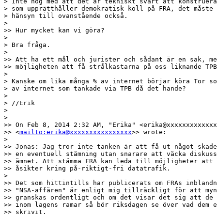
> Inte nog med att det är tekniskt svårt att konstruera
> som upprätthåller demokratisk koll på FRA, det måste 
> hänsyn till ovanstående också.

> 

>> Hur mycket kan vi göra?

> 

> Bra fråga.

> 

>> Att ha ett mål och jurister och sådant är en sak, me
>> möjligheten att få strålkastarna på oss liknande TPB
> 

> Kanske om lika många % av internet börjar köra Tor so
> av internet som tankade via TPB då det hände?

> 

> //Erik

> 

> 

>> On Feb 8, 2014 2:32 AM, "Erika" <erika@xxxxxxxxxxxxx
>> <
mailto:erika@xxxxxxxxxxxxxxxx
>> wrote:

> 

>> Jonas: Jag tror inte tanken är att få ut något skade
>> en eventuell stämning utan snarare att väcka diskuss
>> ämnet. Att stämma FRA kan leda till möjligheter att 
>> åsikter kring på-riktigt-fri datatrafik.

> 

>> Det som hittintills har publicerats om FRAs inblandn
>> "NSA-affären" är enligt mig tillräckligt för att myn
>> granskas ordentligt och om det visar det sig att de 
>> inom lagens ramar så bör riksdagen se över vad dem e
>> skrivit.
