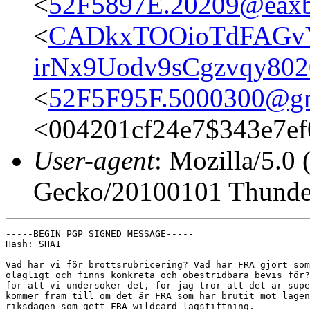
<
52F5897E.20209@eaxbr
<
CADkxTOOioTdFAGv
irNx9Uodv9sCgzvqy802
<
52F5F95F.5000300@gm
<004201cf24e7$343e7ef
User-agent
: Mozilla/5.0
Gecko/20100101 Thunder
-----BEGIN PGP SIGNED MESSAGE-----

Hash: SHA1

Vad har vi för brottsrubricering? Vad har FRA gjort som
olagligt och finns konkreta och obestridbara bevis för?
för att vi undersöker det, för jag tror att det är supe
kommer fram till om det är FRA som har brutit mot lagen
riksdagen som gett FRA wildcard-lagstiftning.
