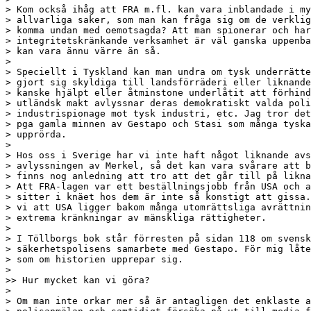
> Kom också ihåg att FRA m.fl. kan vara inblandade i my
> allvarliga saker, som man kan fråga sig om de verklig
> komma undan med oemotsagda? Att man spionerar och har

> integritetskränkande verksamhet är väl ganska uppenba
> kan vara ännu värre än så.

> 

> Speciellt i Tyskland kan man undra om tysk underrätte
> gjort sig skyldiga till landsförräderi eller liknande
> kanske hjälpt eller åtminstone underlåtit att förhind
> utländsk makt avlyssnar deras demokratiskt valda poli
> industrispionage mot tysk industri, etc. Jag tror det
> pga gamla minnen av Gestapo och Stasi som många tyska
> upprörda.

> 

> Hos oss i Sverige har vi inte haft något liknande avs
> avlyssningen av Merkel, så det kan vara svårare att b
> finns nog anledning att tro att det går till på likna
> Att FRA-lagen var ett beställningsjobb från USA och a
> sitter i knäet hos dem är inte så konstigt att gissa.
> vi att USA ligger bakom många utomrättsliga avrättnin
> extrema kränkningar av mänskliga rättigheter.

> 

> I Töllborgs bok står förresten på sidan 118 om svensk
> säkerhetspolisens samarbete med Gestapo. För mig låte
> som om historien upprepar sig.

> 

>> Hur mycket kan vi göra?

> 

> Om man inte orkar mer så är antagligen det enklaste a