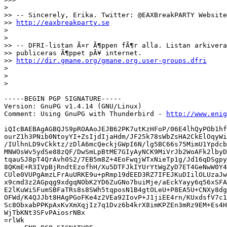
> 

>> -- Sincerely, Erika. Twitter: @EAXBreakPARTY Website
>> 
http://eaxbreakparty.se
> 

> 

>> -- DFRI-listan Ã¤r Ã¶ppen fÃ¶r alla. Listan arkivera
>> publiceras Ã¶ppet pÃ¥ internet. 

>> 
http://dir.gmane.org/gmane.org.user-groups.dfri
> 

> 

> 

-----BEGIN PGP SIGNATURE-----

Version: GnuPG v1.4.14 (GNU/Linux)

Comment: Using GnuPG with Thunderbird - 
http://www.enig
iQIcBAEBAgAGBQJS9pROAAoJEJB62PK7utKzHFoP/06E4lhQyPOb1hf
ourZ1h3PNib0NtoyYI+ZsIjdIjaHdm/JF25k78sWbZsHA2CkElOqyWi
/IUlhnLD9vCkktz/zDlA6mcQeckjGWpI6N/lg5BC66s75MimU1Ypdcb
MNWOsWv5ydSe88zQF/DwSmLpBtME7GIyAyNCK9MiVrJb2WoAFk2lbyD
tqauSJ8pT4QrAvh0S2/7EB5m8Z+4EoFwqjWTxNieTp1g/Jd16qDSgpy
8QKmE+R3IVpBjRndtEzofhH/Xu5DTFJkIYUrYtWgZyD7ET4GeNwW0Y4
CUle0VUPgAmzLFrAuURKE9u+pRmp19dEED3RZ7IFEJKuDIilOLUzaJw
x9cmd3z2AGpqg9xdgqNObK2YD6ZuGNo7buiMje/aEckYayy6q56xSFA
E2lKuWiSFumSBFaTRs8s8SWh5tqposN1B4gtOLeU+P8EA5U+CNXy8dg
OFWd/K4QJJbt8HAgPGoFKe4z2VEa92IovP+J1jiEE4rn/KUxdsfV7c1
Sc8ObxabPPKpAxKvXmXqjIz7q1Dvz6b4krX8imKPZEn3mRz9EM+Es4H
WjTbKNt3SFvPAiosrNBx

=rlWk
