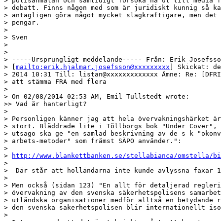
> polisanmälan och samtidigt försöka nå ut till media f
> debatt. Finns någon med som är juridiskt kunnig så ka
> antagligen göra något mycket slagkraftigare, men det 
> pengar.

> 

> Sven

> 

> 

> -----Ursprungligt meddelande----- Från: Erik Josefsso
> [
mailto:erik.hjalmar.josefsson@xxxxxxxxx
] Skickat: de
> 2014 10:31 Till: listan@xxxxxxxxxxxxx Ämne: Re: [DFRI
> att stämma FRA med flera

> 

> On 02/08/2014 02:53 AM, Emil Tullstedt wrote:

>> Vad är hanterligt?

> 

> Personligen känner jag att hela övervakningshärket är
> stort. Bläddrade lite i Töllborgs bok "Under Cover", 
> utsago ska ge "en samlad beskrivning av de s k "okonv
> arbets-metoder" som främst SÄPO använder.":

> 

> 
http://www.blankettbanken.se/stellabianca/omstella/bi
>

>  Där står att holländarna inte kunde avlyssna faxar 1
> 

> Men också (sidan 123) "En allt för detaljerad regleri
> övervakning av den svenska säkerhetspolisens samarbet
> utländska organisationer medför alltså en betydande r
> den svenska säkerhetspolisen blir internationellt iso
> 
