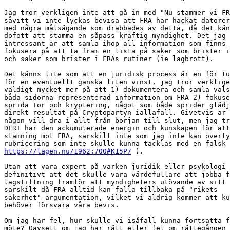
Jag tror verkligen inte att gå in med "Nu stämmer vi FR
såvitt vi inte lyckas bevisa att FRA har hackat datorer
med några målsägande som drabbades av detta, då det kän
döfött att stämma en såpass kraftig myndighet. Det jag 
intressant är att samla ihop all information som finns 
fokusera på att ta fram en lista på saker som brister i
och saker som brister i FRAs rutiner (ie lagbrott).

Det känns lite som att en juridisk process är en för tu
för en eventuellt ganska liten vinst, jag tror verklige
väldigt mycket mer på att 1) dokumentera och samla väls
båda-sidorna-representerad information om FRA 2) fokuse
sprida Tor och kryptering, något som både sprider glädj
direkt resultat på Cryptopartyn iallafall. Givetvis är 
någon vill dra i allt från början till slut, men jag tr
DFRI har den ackumulerade energin och kunskapen för att
stämning mot FRA, särskilt inte som jag inte kan överty
https://lagen.nu/1962:700#K15P7
 ).

Utan att vara expert på varken juridik eller psykologi 
definitivt att det skulle vara värdefullare att jobba f
lagstiftning framför att myndigheters utövande av sitt 
särskilt då FRA alltid kan falla tillbaka på "rikets

säkerhet"-argumentation, vilket vi aldrig kommer att ku
behöver försvara våra bevis.

Om jag har fel, hur skulle vi isåfall kunna fortsätta f
möte? Oavsett om jag har rätt eller fel om rättegången 