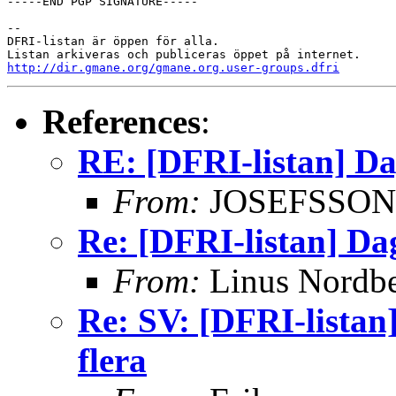
-----END PGP SIGNATURE-----

-- 

DFRI-listan är öppen för alla.

http://dir.gmane.org/gmane.org.user-groups.dfri
References
:
RE: [DFRI-listan] D
From:
JOSEFSSON 
Re: [DFRI-listan] Da
From:
Linus Nordb
Re: SV: [DFRI-lista
flera