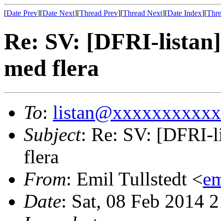
[
Date Prev
][
Date Next
][
Thread Prev
][
Thread Next
][
Date Index
][
Thre
Re: SV: [DFRI-listan
med flera
To
:
listan@xxxxxxxxxx
Subject
: Re: SV: [DFRI-
flera
From
: Emil Tullstedt <
e
Date
: Sat, 08 Feb 2014 