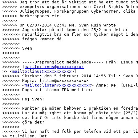
>>>>>> Jag tror att det är viktigt att ha ett tungt stö
>>>>>> exempelvis organisationer som Civil Rights Defen
>>>>>> Juliagruppen, Forskargruppen Cybernormer, olika

>>>>>> hackerspaces etc.

>>>>>> 

>>>>>> On 02/07/2014 02:43 PM, Sven Ruin wrote:

>>>>>>> Jag siktar på att komma den 25/2 och det är

>>>>>>> naturligtvis bra om fler som tycker något i den
>>>>>>> frågan kommer då.

>>>>>>> 

>>>>>>> Sven

>>>>>>> 

>>>>>>> 

>>>>>>> -----Ursprungligt meddelande----- Från: Linus N
>>>>>>> [
mailto:linus@xxxxxxxxxxx
>> <
mailto:linus@xxxxxxxxxxx
>]

>>>>>>> Skickat: den 5 februari 2014 14:55 Till: Sven R
>>>>>>> Kopia: listan@xxxxxxxxxxxxx

>>>>>>> <
mailto:listan@xxxxxxxxxxxxx
> Ämne: Re: [DFRI-l
>>>>>>> Dags att stämma FRA med flera

>>>>>>> 

>>>>>>> Hej Sven!

>>>>>>> 

>>>>>>> Punkter på möten behöver i praktiken en föredra
>>>>>>> Har du möjlighet att komma på nästa möte (25/2)
>>>>>>> det här? Om inte kanske det finns någon annan s
>>>>>>> göra det?

>>>>>>> 

>>>>>>> Vi har haft med folk per telefon vid ett par ti
>> tillfällen. Det
