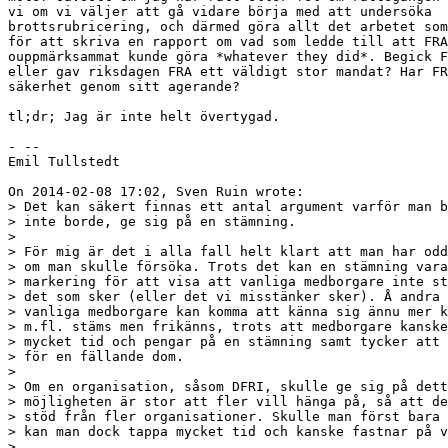
vi om vi väljer att gå vidare börja med att undersöka

brottsrubricering, och därmed göra allt det arbetet som
för att skriva en rapport om vad som ledde till att FRA
ouppmärksammat kunde göra *whatever they did*. Begick F
eller gav riksdagen FRA ett väldigt stor mandat? Har FR
säkerhet genom sitt agerande?

tl;dr; Jag är inte helt övertygad.

- -- 

Emil Tullstedt

On 2014-02-08 17:02, Sven Ruin wrote:

> Det kan säkert finnas ett antal argument varför man b
> inte borde, ge sig på en stämning.

> 

> För mig är det i alla fall helt klart att man har odd
> om man skulle försöka. Trots det kan en stämning vara
> markering för att visa att vanliga medborgare inte st
> det som sker (eller det vi misstänker sker). Å andra 
> vanliga medborgare kan komma att känna sig ännu mer k
> m.fl. stäms men frikänns, trots att medborgare kanske
> mycket tid och pengar på en stämning samt tycker att 
> för en fällande dom.

> 

> Om en organisation, såsom DFRI, skulle ge sig på dett
> möjligheten är stor att fler vill hänga på, så att de
> stöd från fler organisationer. Skulle man först bara 
> kan man dock tappa mycket tid och kanske fastnar på v
> 
