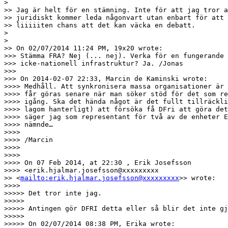
> 

>> Jag är helt för en stämning. Inte för att jag tror a
>> juridiskt kommer leda någonvart utan enbart för att 
>> liiiiiten chans att det kan väcka en debatt.

> 

> 

>> On 02/07/2014 11:24 PM, 19x20 wrote:

>>> Stämma FRA? Nej (... nej). Verka för en fungerande 
>>> icke-nationell infrastruktur? Ja. /Jonas

>>> 

>>> On 2014-02-07 22:33, Marcin de Kaminski wrote:

>>>> Medhåll. Att synkronisera massa organisationer är 
>>>> får göras senare när man söker stöd för det som re
>>>> igång. Ska det hända något är det fullt tillräckli
>>>> lagom hanterligt) att försöka få DFri att göra det
>>>> säger jag som representant för två av de enheter E
>>>> nämnde…

>>>> 

>>>> /Marcin

>>>> 

>>>> 

>>>> On 07 Feb 2014, at 22:30 , Erik Josefsson 

>>>> <erik.hjalmar.josefsson@xxxxxxxxx

>> <
mailto:erik.hjalmar.josefsson@xxxxxxxxx
>> wrote:

>>>> 

>>>>> Det tror inte jag.

>>>>> 

>>>>> Antingen gör DFRI detta eller så blir det inte gj
>>>>> 

>>>>> On 02/07/2014 08:38 PM, Erika wrote:
