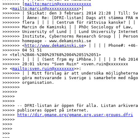
>>>>>>> [
mailto:marcin@xxxxxxxxxxxxx
>> <
mailto:marcin@xxxxxxxxxxxxx
>]

>>>>>>> | Skickat: den 3 februari 2014 21:28 | Till: Sv
>>>>>>> | Ämne: Re: [DFRI-listan] Dags att stämma FRA m
>>>>>>> flera | | | | Centrum för rättvisa kanske? | | 
>>>>>>> Marcin de Kaminski | | PhDc Sociology of Law,

>>>>>>> University of Lund | | Lund University Internet

>>>>>>> Institute, Cybernorms Research Group | | Person
>>>>>>> homepage - www.dekaminski.se

>>>>>>> <
http://www.dekaminski.se
> | | | | Phone#: +46-
>>>>>>> 04 51 51

>> <tel:%2B46-%280%29768%2004%2051%2051>

>>>>>>> | | | | (Sent frpm my iPhbne.) | | | 3 feb 2014
>>>>>>> 20:01 skrev "Sven Ruin" <sven.ruin@xxxxxxxx

>> <
mailto:sven.ruin@xxxxxxxx
>>:

>>>>>>> | | Mitt förslag är att undersöka möjligheterna
>>>>>>> göra motsvarande i Sverige i samarbete med någo
>>>>>>> organisation.

>>>>>>> 

>>>>>> 

>>>>> 

>>>>> 

>>>>> -- DFRI-listan är öppen för alla. Listan arkivera
>>>>> publiceras öppet på internet. 

>>>>> 
http://dir.gmane.org/gmane.org.user-groups.dfri
>>>>> 

>>>> 

>>>> 

>>> 

>>> 
