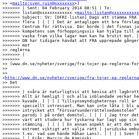
>> <
mailto:sven.ruin@xxxxxxxx
>]

>>>>>>> | Sent: 04 February 2014 08:51 | To:

>>>>>>> listan@xxxxxxxxxxxxx <
mailto:listan@xxxxxxxxxxx
>>>>>>> Subject: SV: [DFRI-listan] Dags att stämma FRA 
>>>>>>> flera | | | | Det är antagligen ett bra förslag
>>>>>>> Centrum för rättvisa. Där borde | det finnas ju
>>>>>>> kompetens som förhoppningsvis kan hjälpa till a
>>>>>>> vaska fram vilka lagar man kan ha brutit mot. |
>>>>>>> DN har tidigare hävdat att FRA upprepade gånger
>>>>>>> mot

>> reglerna

>>>>>>> |

>>>>>>> 

>> (www.dn.se/nyheter/sverige/fra-tojer-pa-reglerna-for
>>

>> 

<
http://www.dn.se/nyheter/sverige/fra-tojer-pa-reglerna
>> Det

>>>>>>> 

>>>>>>> | svåra är naturligtvis att bevisa att lagbrott
>>>>>>> Allt är hemligt | och alla inblandade verkar he
>>>>>>> kuvade. | | | | Tillsynsmyndigheternas roll är

>>>>>>> speciellt intressant. Man kan inte låta | bli a
>>>>>>> intrycket att ”Försvarsunderrättelsedomstolen” 
>>>>>>> parodi | på ordet domstol. | | | | Jag tror det
>>>>>>> värt att studera hur tyskarna har lagt upp sin

>>>>>>> stämning. | | | | En annan aspekt är att det ve
>>>>>>> extremt viktigt att välja rätt | juridiska ombu
>>>>>>> t.ex. vad som hände Håkan Lans). | | | | Sven |
>>>>>>> | | Från: Marcin de Kaminski
