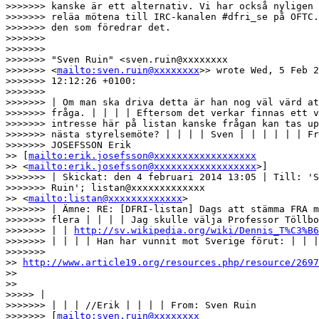
>>>>>>> kanske är ett alternativ. Vi har också nyligen 
>>>>>>> reläa mötena till IRC-kanalen #dfri_se på OFTC.
>>>>>>> den som föredrar det.

>>>>>>> 

>>>>>>> 

>>>>>>> "Sven Ruin" <sven.ruin@xxxxxxxx

>>>>>>> <
mailto:sven.ruin@xxxxxxxx
>> wrote Wed, 5 Feb 2
>>>>>>> 12:12:26 +0100:

>>>>>>> 

>>>>>>> | Om man ska driva detta är han nog väl värd at
>>>>>>> fråga. | | | | Eftersom det verkar finnas ett v
>>>>>>> intresse här på listan kanske frågan kan tas up
>>>>>>> nästa styrelsemöte? | | | | Sven | | | | | | Fr
>>>>>>> JOSEFSSON Erik

>> [
mailto:erik.josefsson@xxxxxxxxxxxxxxxxxx
>> <
mailto:erik.josefsson@xxxxxxxxxxxxxxxxxx
>]

>>>>>>> | Skickat: den 4 februari 2014 13:05 | Till: 'S
>>>>>>> Ruin'; listan@xxxxxxxxxxxxx

>> <
mailto:listan@xxxxxxxxxxxxx
>

>>>>>>> | Ämne: RE: [DFRI-listan] Dags att stämma FRA m
>>>>>>> flera | | | | Jag skulle välja Professor Töllbo
>>>>>>> | | 
http://sv.wikipedia.org/wiki/Dennis_T%C3%B6
>>>>>>> | | | | Han har vunnit mot Sverige förut: | | |
>>>>>>> 

>> 
http://www.article19.org/resources.php/resource/2697
>>

>> 

>>>>> |

>>>>>>> | | | //Erik | | | | From: Sven Ruin

>>>>>>> [
mailto:sven.ruin@xxxxxxxx