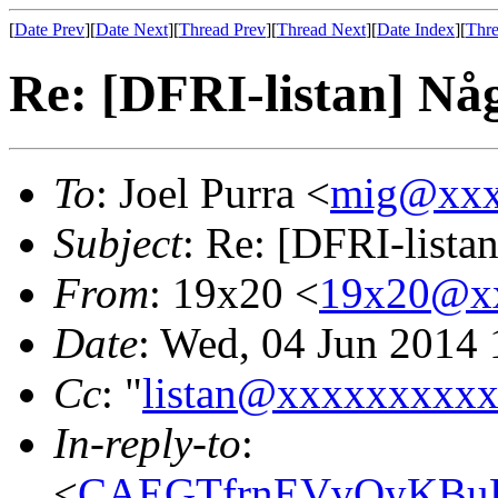
[
Date Prev
][
Date Next
][
Thread Prev
][
Thread Next
][
Date Index
][
Thre
Re: [DFRI-listan] Nå
To
: Joel Purra <
mig@xxx
Subject
: Re: [DFRI-lista
From
: 19x20 <
19x20@x
Date
: Wed, 04 Jun 2014
Cc
: "
listan@xxxxxxxxx
In-reply-to
:
<
CAEGTfrnEVvQyKBuE