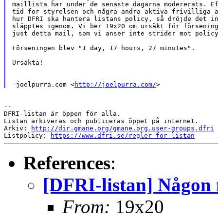
maillista har under de senaste dagarna modererats. Ef
tid för styrelsen och några andra aktiva frivilliga a
hur DFRI ska hantera listans policy, så dröjde det in
släpptes igenom. Vi ber 19x20 om ursäkt för försening
just detta mail, som vi anser inte strider mot policy
Förseningen blev "1 day, 17 hours, 27 minutes".

Ursäkta!

-joelpurra.com <
http://joelpurra.com/
--

DFRI-listan är öppen för alla.

Listan arkiveras och publiceras öppet på internet.

Arkiv: 
http://dir.gmane.org/gmane.org.user-groups.dfri
Listpolicy: 
https://www.dfri.se/regler-for-listan
References
:
[DFRI-listan] Någon 
From:
19x20