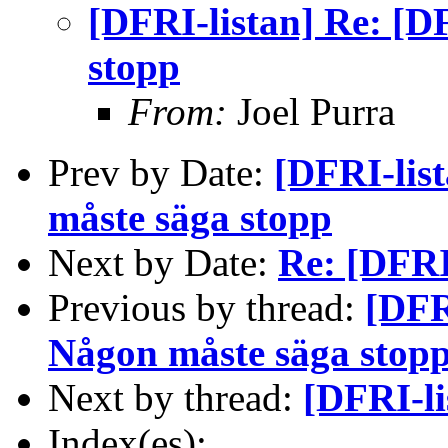
[DFRI-listan] Re: [D
stopp
From:
Joel Purra
Prev by Date:
[DFRI-lis
måste säga stopp
Next by Date:
Re: [DFRI-
Previous by thread:
[DFR
Någon måste säga stop
Next by thread:
[DFRI-li
Index(es):