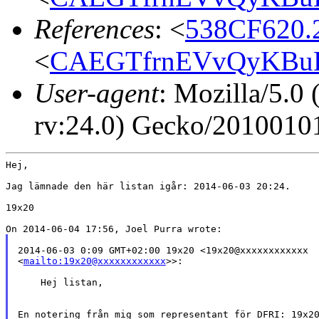
References
: <
538CF620.2
<
CAEGTfrnEVvQyKBuE
User-agent
: Mozilla/5.
rv:24.0) Gecko/20100101
Hej,

Jag lämnade den här listan igår: 2014-06-03 20:24.

19x20

2014-06-03 0:09 GMT+02:00 19x20 <19x20@xxxxxxxxxxxx

<
mailto:19x20@xxxxxxxxxxxx
>>:

    Hej listan,

En notering från mig som representant för DFRI: 19x20