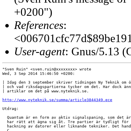
+0200")
References
:
<006701cfc77d$89be19
User-agent
: Gnus/5.13 (
"Sven Ruin" <sven.ruin@xxxxxxxx> wrote

Wed, 3 Sep 2014 15:46:50 +0200:

| Idag den 3 september skriver tidningen Ny Teknik om ö
| och vad riksdagspartierna tycker om det. Har dock änn
| artiklar om det på www.nyteknik.se.

http://www.nyteknik.se/summa/article3844349.ece
Utdrag:

  Quantum är en form av aktiv signalspaning, som det är
  har rätt att ägna sig åt. Tre partier är tydligt för 
  hackning av datorer eller liknande tekniker. Det hand
  C.
