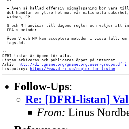
  – Även så kallad offensiv signalspaning bör vara till
  det handlar om yttre hot mot vår nationella säkerhet,
  Widman, FP.

  S och M hänvisar till dagens regler och väljer att in
  FRA:s metoder.

  Även V och MP kan acceptera metoden i vissa fall, om 
  lagstöd.

-- 

DFRI-listan är öppen för alla.

Listan arkiveras och publiceras öppet på internet.

Arkiv: 
http://dir.gmane.org/gmane.org.user-groups.dfri
Listpolicy: 
https://www.dfri.se/regler-for-listan
Follow-Ups
:
Re: [DFRI-listan] Val
From:
Linus Nordb