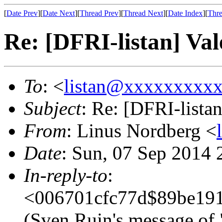
[
Date Prev
][
Date Next
][
Thread Prev
][
Thread Next
][
Date Index
][
Thre
Re: [DFRI-listan] Val
To
: <
listan@xxxxxxxxx
Subject
: Re: [DFRI-listan
From
: Linus Nordberg <
Date
: Sun, 07 Sep 2014
In-reply-to
:
<006701cfc77d$89be19
(Sven Ruin's message of